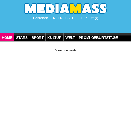
Editionen
EN
FR
ES
DE
IT
PT
中文
HOME
STARS
SPORT
KULTUR
WELT
PROMI-GEBURTSTAGE