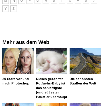
M
N
O
P
Q
R
S
T
U
V
W
X
Y
Z
Mehr aus dem Web
20 Stars vor und
Dieses gezähmte
Die schönsten
nach Photoshop
Rotfuchs-Baby ist
Straßen der Welt
das schläfrigste
(und süßeste)
Haustier überhaupt