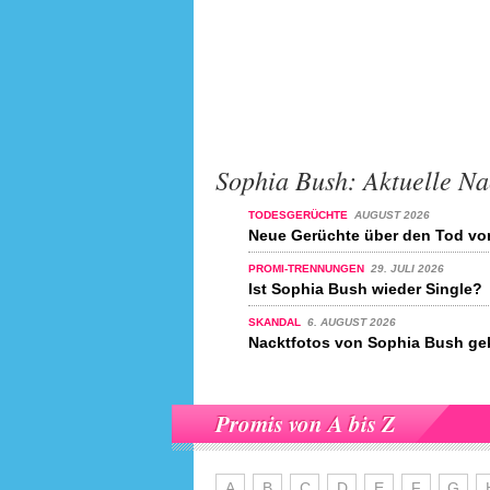
Sophia Bush: Aktuelle Na
TODESGERÜCHTE
AUGUST 2026
Neue Gerüchte über den Tod vo
PROMI-TRENNUNGEN
29. JULI 2026
Ist Sophia Bush wieder Single?
SKANDAL
6. AUGUST 2026
Nacktfotos von Sophia Bush gek
Promis von A bis Z
A
B
C
D
E
F
G