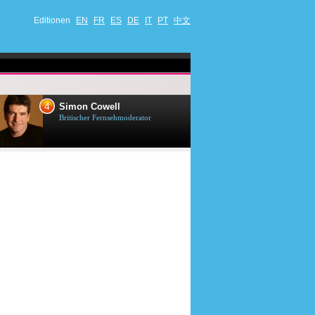
Editionen
EN
FR
ES
DE
IT
PT
中文
4
5
Simon Cowell
Till Lindema
Britischer Fernsehmoderator
Deutscher Sänger,
Schauspieler und 