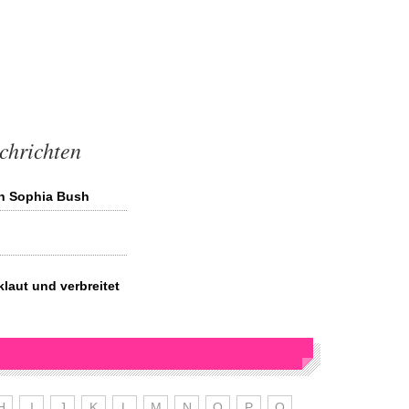
chrichten
n Sophia Bush
laut und verbreitet
H
I
J
K
L
M
N
O
P
Q