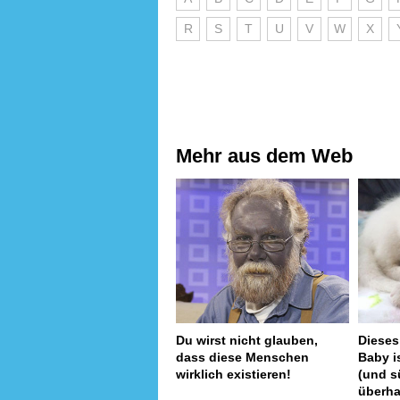
R
S
T
U
V
W
X
Mehr aus dem Web
Du wirst nicht glauben,
Dieses
dass diese Menschen
Baby i
wirklich existieren!
(und s
überh