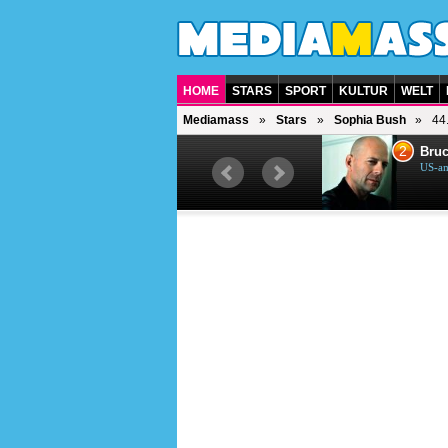
HOME
STARS
SPORT
KULTUR
WELT
Mediamass
Stars
Sophia Bush
44
1
2
Helene Fischer
Bruc
Deutsche Sängerin
US-am