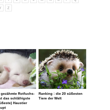
Y
Z
 gezähmte Rotfuchs-
Ranking : die 20 süßesten
st das schläfrigste
Tiere der Welt
üßeste) Haustier
aupt