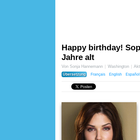
Happy birthday! Sop
Jahre alt
Von Sonja Hannemann
Washington
Akt
Übersetzung
Français
English
Español