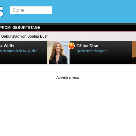
PROMI-GEBURTSTAGE
. Geburtstag von Sophia Bush
3
e Willis
Céline Dion
erikanischer Schauspieler
Quebecische Sängerin
page served in 0.002s (0,4)