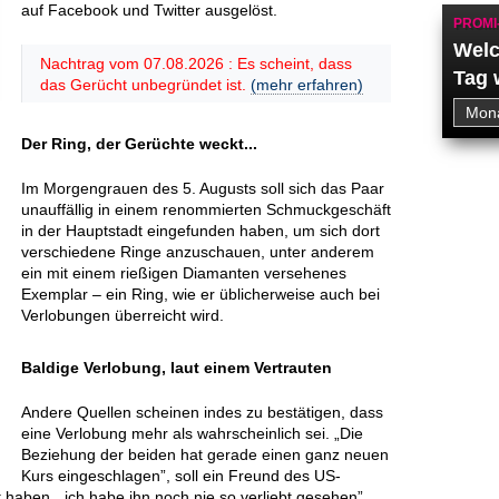
auf Facebook und Twitter ausgelöst.
PROMI
Welc
Nachtrag vom 07.08.2026 : Es scheint, dass
Tag 
das Gerücht unbegründet ist.
(mehr erfahren)
Der Ring, der Gerüchte weckt...
Im Morgengrauen des 5. Augusts soll sich das Paar
unauffällig in einem renommierten Schmuckgeschäft
in der Hauptstadt eingefunden haben, um sich dort
verschiedene Ringe anzuschauen, unter anderem
ein mit einem rießigen Diamanten versehenes
Exemplar – ein Ring, wie er üblicherweise auch bei
Verlobungen überreicht wird.
Baldige Verlobung, laut einem Vertrauten
Andere Quellen scheinen indes zu bestätigen, dass
eine Verlobung mehr als wahrscheinlich sei. „Die
Beziehung der beiden hat gerade einen ganz neuen
Kurs eingeschlagen”, soll ein Freund des US-
 haben, „ich habe ihn noch nie so verliebt gesehen”,