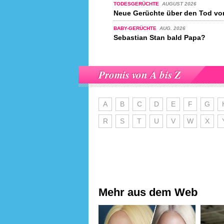
TODESGERÜCHTE
AUGUST 2026
Neue Gerüchte über den Tod vo
BABY-GERÜCHTE
AUG. 2026
Sebastian Stan bald Papa?
Promis von A bis Z
A
B
C
D
E
F
G
R
S
T
U
V
W
X
Mehr aus dem Web