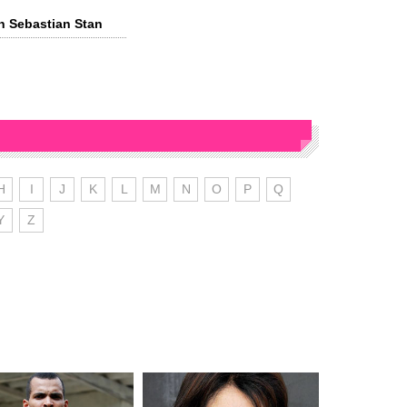
n Sebastian Stan
H
I
J
K
L
M
N
O
P
Q
Y
Z