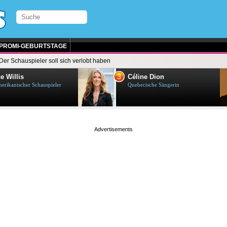
PROMI-GEBURTSTAGE
Der Schauspieler soll sich verlobt haben
3
e Willis
Céline Dion
erikanischer Schauspieler
Quebecische Sängerin
page served in 0s (0,4)