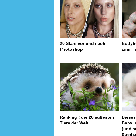
20 Stars vor und nach
Bodybu
Photoshop
zum „I
Ranking : die 20 süßesten
Dieses
Tiere der Welt
Baby i
(und s
überh