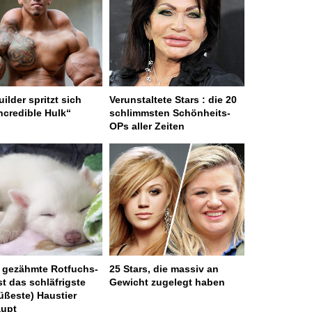
ilder spritzt sich
Verunstaltete Stars : die 20
ncredible Hulk“
schlimmsten Schönheits-
OPs aller Zeiten
 gezähmte Rotfuchs-
25 Stars, die massiv an
st das schläfrigste
Gewicht zugelegt haben
üßeste) Haustier
aupt