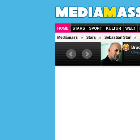
HOME
STARS
SPORT
KULTUR
WELT
Mediamass
Stars
Sebastian Stan
1
2
Helene Fischer
Bruc
Deutsche Sängerin
US-am