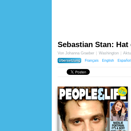
Sebastian Stan: Hat 
Von Johanna Graeber
Washington
Aktu
Übersetzung
Français
English
Español