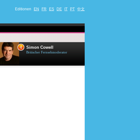
Editionen
EN
FR
ES
DE
IT
PT
中文
4
5
Simon Cowell
Till Lindema
Britischer Fernsehmoderator
Deutscher Sänger,
Schauspieler und 