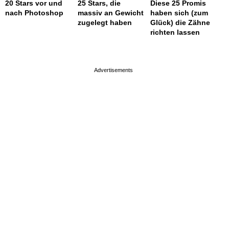
20 Stars vor und
25 Stars, die
Diese 25 Promis
nach Photoshop
massiv an Gewicht
haben sich (zum
zugelegt haben
Glück) die Zähne
richten lassen
page served in 0.001s (0,4)