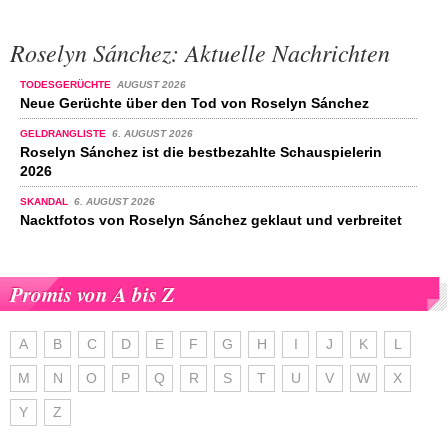
Roselyn Sánchez: Aktuelle Nachrichten
TODESGERÜCHTE
AUGUST 2026
Neue Gerüchte über den Tod von Roselyn Sánchez
GELDRANGLISTE
6. AUGUST 2026
Roselyn Sánchez ist die bestbezahlte Schauspielerin
2026
SKANDAL
6. AUGUST 2026
Nacktfotos von Roselyn Sánchez geklaut und verbreitet
Promis von A bis Z
A
B
C
D
E
F
G
H
I
J
K
L
M
N
O
P
Q
R
S
T
U
V
W
X
Y
Z