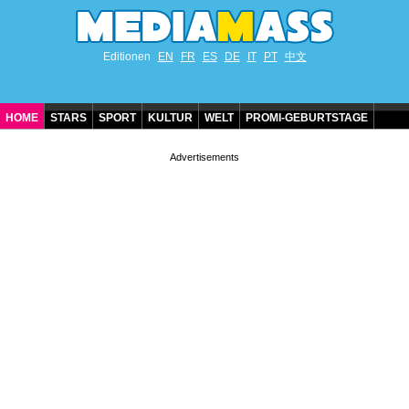
Editionen
EN
FR
ES
DE
IT
PT
中文
HOME
STARS
SPORT
KULTUR
WELT
PROMI-GEBURTSTAGE