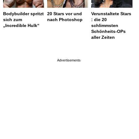
Bodybuilder spritzt
20 Stars vor und
Verunstaltete Stars
sich zum
nach Photoshop
: die 20
„Incredible Hulk“
schlimmsten
Schönheits-OPs
aller Zeiten
page served in 0.003s (0,4)