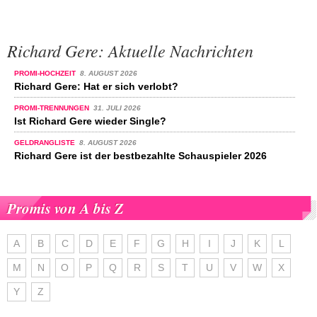
Richard Gere: Aktuelle Nachrichten
PROMI-HOCHZEIT
8. AUGUST 2026
Richard Gere: Hat er sich verlobt?
PROMI-TRENNUNGEN
31. JULI 2026
Ist Richard Gere wieder Single?
GELDRANGLISTE
8. AUGUST 2026
Richard Gere ist der bestbezahlte Schauspieler 2026
Promis von A bis Z
A
B
C
D
E
F
G
H
I
J
K
L
M
N
O
P
Q
R
S
T
U
V
W
X
Y
Z