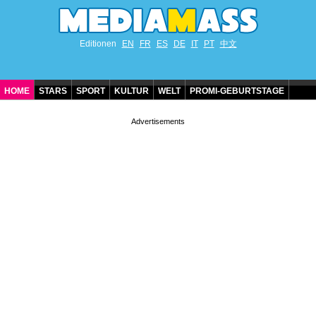
Editionen
EN
FR
ES
DE
IT
PT
中文
HOME
STARS
SPORT
KULTUR
WELT
PROMI-GEBURTSTAGE