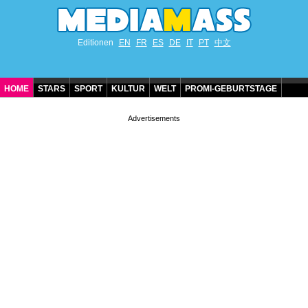
Editionen
EN
FR
ES
DE
IT
PT
中文
HOME
STARS
SPORT
KULTUR
WELT
PROMI-GEBURTSTAGE