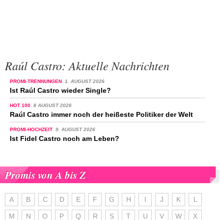
Raúl Castro: Aktuelle Nachrichten
PROMI-TRENNUNGEN
1. AUGUST 2026
Ist Raúl Castro wieder Single?
HOT 100
8 AUGUST 2026
Raúl Castro immer noch der heißeste Politiker der Welt
PROMI-HOCHZEIT
9. AUGUST 2026
Ist Fidel Castro noch am Leben?
Promis von A bis Z
A
B
C
D
E
F
G
H
I
J
K
L
M
N
O
P
Q
R
S
T
U
V
W
X