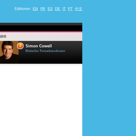
Editionen
EN
FR
ES
DE
IT
PT
中文
ählt
4
5
Simon Cowell
Till Lindema
Britischer Fernsehmoderator
Deutscher Sänger,
Schauspieler und 