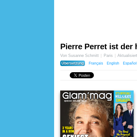
Pierre Perret ist de
Von Susanne Schmitt
Paris
Aktualisie
Übersetzung
Français
English
Español