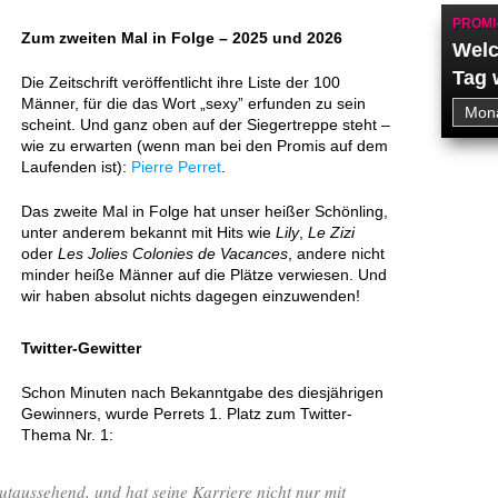
PROMI
Zum zweiten Mal in Folge – 2025 und 2026
Welc
Tag 
Die Zeitschrift veröffentlicht ihre Liste der 100
Männer, für die das Wort „sexy” erfunden zu sein
scheint. Und ganz oben auf der Siegertreppe steht –
wie zu erwarten (wenn man bei den Promis auf dem
Laufenden ist):
Pierre Perret
.
Das zweite Mal in Folge hat unser heißer Schönling,
unter anderem bekannt mit Hits wie
Lily
,
Le Zizi
oder
Les Jolies Colonies de Vacances
, andere nicht
minder heiße Männer auf die Plätze verwiesen. Und
wir haben absolut nichts dagegen einzuwenden!
Twitter-Gewitter
Schon Minuten nach Bekanntgabe des diesjährigen
Gewinners, wurde Perrets 1. Platz zum Twitter-
Thema Nr. 1:
gutaussehend, und hat seine Karriere nicht nur mit