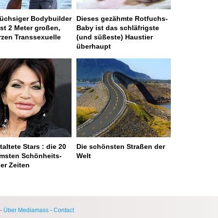
üchsiger Bodybuilder
Dieses gezähmte Rotfuchs-
ast 2 Meter großen,
Baby ist das schläfrigste
zen Transsexuelle
(und süßeste) Haustier
überhaupt
altete Stars : die 20
Die schönsten Straßen der
msten Schönheits-
Welt
ler Zeiten
 served in 0.001s (0,4)
-
Über Mediamass
-
Contact