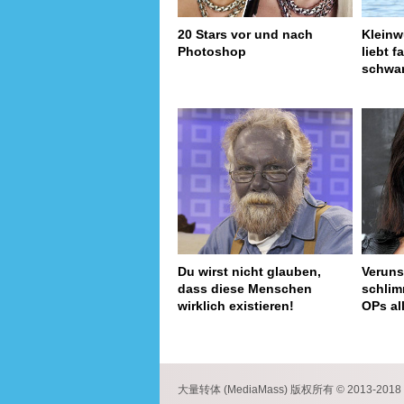
20 Stars vor und nach
Kleinw
Photoshop
liebt f
schwar
Du wirst nicht glauben,
Verunst
dass diese Menschen
schlim
wirklich existieren!
OPs al
page
大量转体 (MediaMass) 版权所有 © 2013-2018 