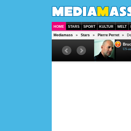
HOME
STARS
SPORT
KULTUR
WELT
Mediamass
Stars
Pierre Perret
De
1
2
Helene Fischer
Bruc
Deutsche Sängerin
US-am