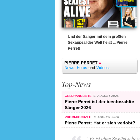
Und der Sänger mit dem größten
Sexappeal der Welt heißt ... Pierre
Perret!
PIERRE PERRET
»
News
,
Fotos
und
Videos
.
Top-News
GELDRANGLISTE
6. AUGUST 2026
Pierre Perret ist der bestbezahlte
Sänger 2026
PROMI-HOCHZEIT
6. AUGUST 2026
Pierre Perret: Hat er sich verlobt?
“
Er ist ohne Zweifel sehr 