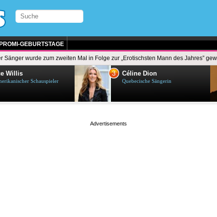
PROMI-GEBURTSTAGE
r Sänger wurde zum zweiten Mal in Folge zur „Erotischsten Mann des Jahres” gew
3
e Willis
Céline Dion
erikanischer Schauspieler
Quebecische Sängerin
page served in 0.027s (1,2)