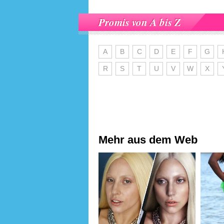
Promis von A bis Z
A
B
C
D
E
F
G
R
S
T
U
V
W
X
Mehr aus dem Web