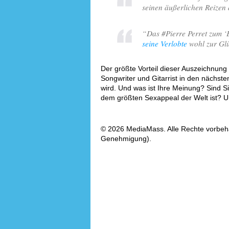
seinen äußerlichen Reizen 
“
Das #Pierre Perret zum ‘
seine Verlobte
wohl zur Glü
Der größte Vorteil dieser Auszeichnung
Songwriter und Gitarrist in den nächs
wird. Und was ist Ihre Meinung? Sind S
dem größten Sexappeal der Welt ist? Un
© 2026 MediaMass. Alle Rechte vorbehalt
Genehmigung).