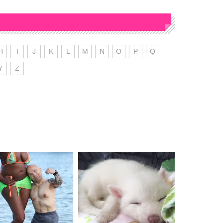
H
I
J
K
L
M
N
O
P
Q
Y
Z