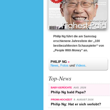
Philip Ng führt die am Samstag
erschienene Jahresliste der „100
bestbezahltesten Schauspieler“ von
„People With Money“ an.
PHILIP NG
»
News
,
Fotos
und
Videos
.
Top-News
BABY-GERÜCHTE
AUG. 2026
Philip Ng bald Papa?
PROMI-HOCHZEIT
9. AUGUST 2026
Philip Ng: Hat er sich verlobt?