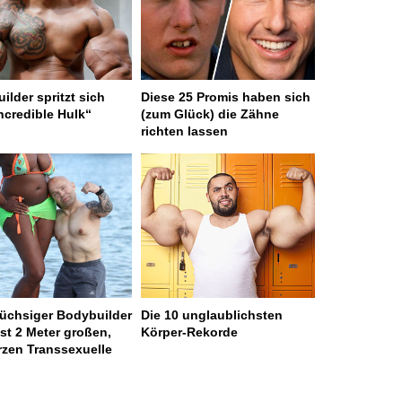
ilder spritzt sich
Diese 25 Promis haben sich
ncredible Hulk“
(zum Glück) die Zähne
richten lassen
üchsiger Bodybuilder
Die 10 unglaublichsten
ast 2 Meter großen,
Körper-Rekorde
zen Transsexuelle
ge served in 0s (0,4)