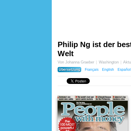
Philip Ng ist der be
Welt
Von Johanna Graeber
Washington
Aktu
Übersetzung
Français
English
Español