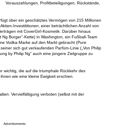
Vorauszahlungen, Profitbeteiligungen, Rückstände,
fügt über ein geschätztes Vermögen von 215 Millionen
Aktien-Investititionen, einer beträchtlichen Anzahl von
erträgen mit CoverGirl-Kosmetik. Darüber hinaus
at Ng Burger”-Kette) in Washington, ein Fußball-Team
gene Vodka-Marke auf den Markt gebracht (Pure
einer sich gut verkaufenden Parfüm-Linie („Von Philip
rung by Philip Ng” auch eine jüngere Zielgruppe zu
hr wichtig, die auf die triumphale Rückkehr des
hnen wie eine kleine Ewigkeit erschien.
en. Vervielfältigung verboten (selbst mit der