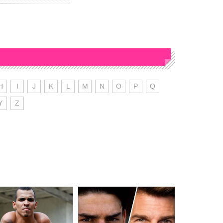
H
I
J
K
L
M
N
O
P
Q
Y
Z