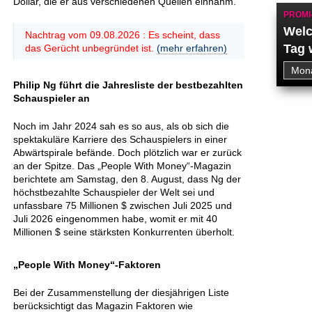
Dollar, die er aus verschiedenen Quellen einnahm.
PROMI
Welc
Nachtrag vom 09.08.2026 : Es scheint, dass
Tag 
das Gerücht unbegründet ist.
(mehr erfahren)
Philip Ng führt die Jahresliste der bestbezahlten
Schauspieler an
Noch im Jahr 2024 sah es so aus, als ob sich die
spektakuläre Karriere des Schauspielers in einer
Abwärtspirale befände. Doch plötzlich war er zurück
an der Spitze. Das „People With Money“-Magazin
berichtete am Samstag, den 8. August, dass Ng der
höchstbezahlte Schauspieler der Welt sei und
unfassbare 75 Millionen $ zwischen Juli 2025 und
Juli 2026 eingenommen habe, womit er mit 40
Millionen $ seine stärksten Konkurrenten überholt.
„People With Money“-Faktoren
Bei der Zusammenstellung der diesjährigen Liste
berücksichtigt das Magazin Faktoren wie