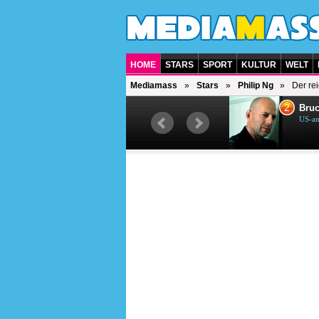
HOME
STARS
SPORT
KULTUR
WELT
Mediamass
Stars
Philip Ng
Der re
1
2
Helene Fischer
Bruc
Deutsche Sängerin
US-am