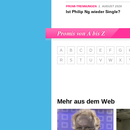
PROMI-TRENNUNGEN
1. AUGUST 2026
Ist Philip Ng wieder Single?
Promis von A bis Z
A
B
C
D
E
F
G
R
S
T
U
V
W
X
Mehr aus dem Web