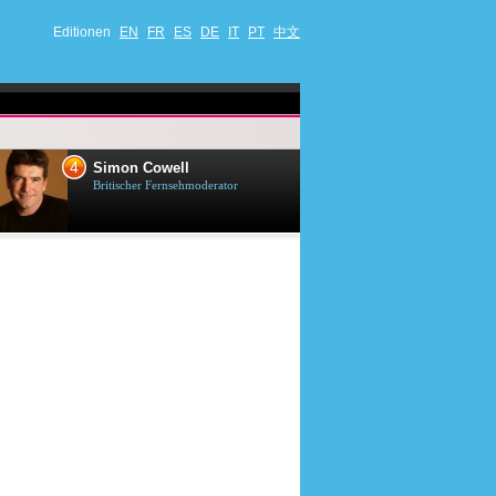
Editionen
EN
FR
ES
DE
IT
PT
中文
4
5
Simon Cowell
Till Lindema
Britischer Fernsehmoderator
Deutscher Sänger,
Schauspieler und 