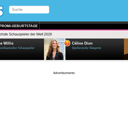
PROMI-GEBURTSTAGE
ichste Schauspieler der Welt 2026
3
e Willis
Céline Dion
erikanischer Schauspieler
Quebecische Sängerin
page served in 0s (0,4)