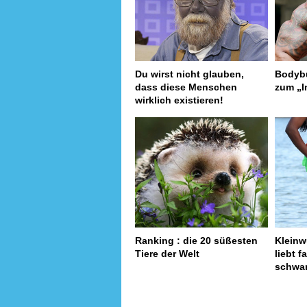
Du wirst nicht glauben,
Bodybu
dass diese Menschen
zum „I
wirklich existieren!
Ranking : die 20 süßesten
Kleinw
Tiere der Welt
liebt f
schwar
pa