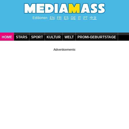
Editionen
EN
FR
ES
DE
IT
PT
中文
HOME
STARS
SPORT
KULTUR
WELT
PROMI-GEBURTSTAGE