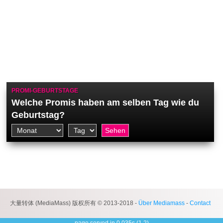
PROMI-GEBURTSTAGE
Welche Promis haben am selben Tag wie du
Geburtstag?
大量转体 (MediaMass) 版权所有 © 2013-2018 -
Über Mediamass
-
Contact
page served in 0.035s (1,2)