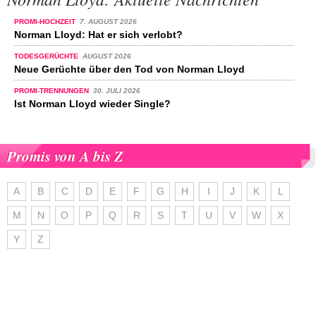
PROMI-HOCHZEIT
7. AUGUST 2026
Norman Lloyd: Hat er sich verlobt?
TODESGERÜCHTE
AUGUST 2026
Neue Gerüchte über den Tod von Norman Lloyd
PROMI-TRENNUNGEN
30. JULI 2026
Ist Norman Lloyd wieder Single?
Promis von A bis Z
A
B
C
D
E
F
G
H
I
J
K
L
M
N
O
P
Q
R
S
T
U
V
W
X
Y
Z