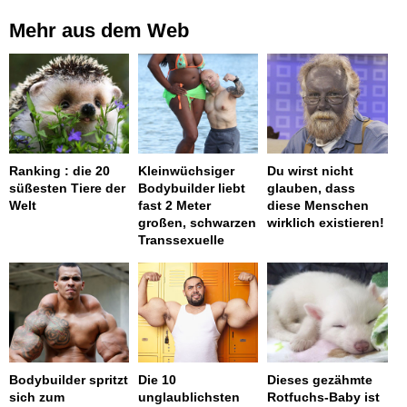
Mehr aus dem Web
Ranking : die 20
Kleinwüchsiger
Du wirst nicht
süßesten Tiere der
Bodybuilder liebt
glauben, dass
Welt
fast 2 Meter
diese Menschen
großen, schwarzen
wirklich existieren!
Transsexuelle
Bodybuilder spritzt
Die 10
Dieses gezähmte
sich zum
unglaublichsten
Rotfuchs-Baby ist