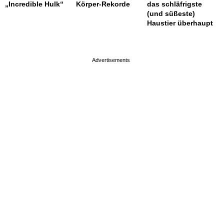
„Incredible Hulk“
Körper-Rekorde
das schläfrigste
(und süßeste)
Haustier überhaupt
page served in 0.002s (0,4)