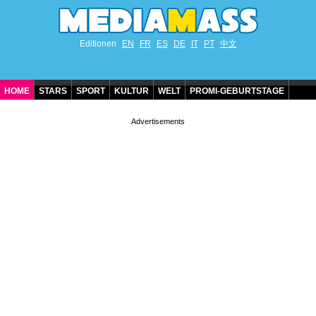
Editionen
EN
FR
ES
DE
IT
PT
中文
HOME
STARS
SPORT
KULTUR
WELT
PROMI-GEBURTSTAGE