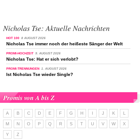
Nicholas Tse: Aktuelle Nachrichten
HOT 100
8 AUGUST 2026
Nicholas Tse immer noch der heißeste Sänger der Welt
PROMI-HOCHZEIT
9. AUGUST 2026
Nicholas Tse: Hat er sich verlobt?
PROMI-TRENNUNGEN
1. AUGUST 2026
Ist Nicholas Tse wieder Single?
Promis von A bis Z
A
B
C
D
E
F
G
H
I
J
K
L
M
N
O
P
Q
R
S
T
U
V
W
X
Y
Z