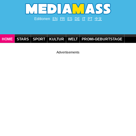
Editionen
EN
FR
ES
DE
IT
PT
中文
HOME
STARS
SPORT
KULTUR
WELT
PROMI-GEBURTSTAGE