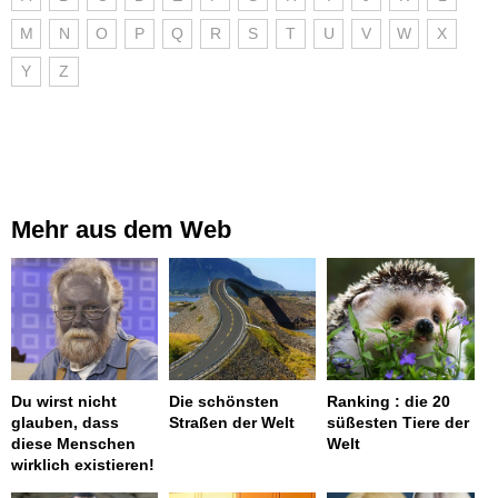
M
N
O
P
Q
R
S
T
U
V
W
X
Y
Z
Mehr aus dem Web
Du wirst nicht
Die schönsten
Ranking : die 20
glauben, dass
Straßen der Welt
süßesten Tiere der
diese Menschen
Welt
wirklich existieren!