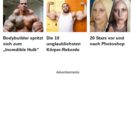
Bodybuilder spritzt
Die 10
20 Stars vor und
sich zum
unglaublichsten
nach Photoshop
„Incredible Hulk“
Körper-Rekorde
page served in 0.001s (0,4)