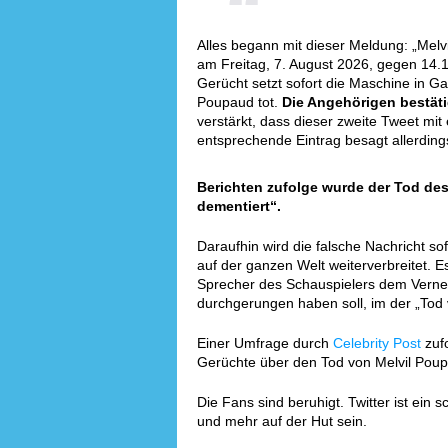
Alles begann mit dieser Meldung: „Melvi
am Freitag, 7. August 2026, gegen 14.1
Gerücht setzt sofort die Maschine in Ga
Poupaud tot.
Die Angehörigen bestät
verstärkt, dass dieser zweite Tweet mit
entsprechende Eintrag besagt allerdings,
Berichten zufolge wurde der Tod des 
dementiert“.
Daraufhin wird die falsche Nachricht s
auf der ganzen Welt weiterverbreitet. E
Sprecher des Schauspielers dem Verne
durchgerungen haben soll, im der „Tod v
Einer Umfrage durch
Celebrity Post
zufo
Gerüchte über den Tod von Melvil Pou
Die Fans sind beruhigt. Twitter ist ei
und mehr auf der Hut sein.