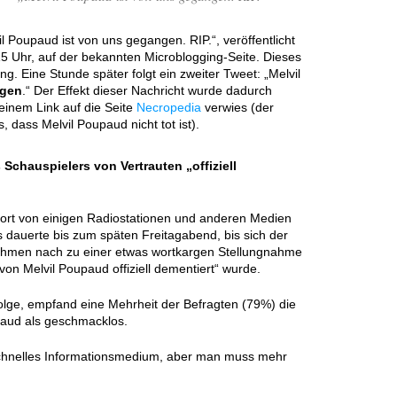
l Poupaud ist von uns gegangen. RIP.“, veröffentlicht
5 Uhr, auf der bekannten Microblogging-Seite. Dieses
ng. Eine Stunde später folgt ein zweiter Tweet: „Melvil
igen
.“ Der Effekt dieser Nachricht wurde dadurch
 einem Link auf die Seite
Necropedia
verwies (der
 dass Melvil Poupaud nicht tot ist).
Schauspielers von Vertrauten „offiziell
ofort von einigen Radiostationen und anderen Medien
s dauerte bis zum späten Freitagabend, bis sich der
hmen nach zu einer etwas wortkargen Stellungnahme
on Melvil Poupaud offiziell dementiert“ wurde.
lge, empfand eine Mehrheit der Befragten (79%) die
paud als geschmacklos.
n schnelles Informationsmedium, aber man muss mehr