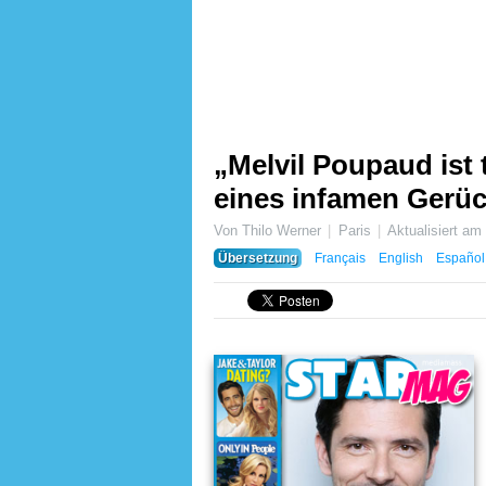
„Melvil Poupaud ist 
eines infamen Gerü
Von Thilo Werner
Paris
Aktualisiert a
Übersetzung
Français
English
Español