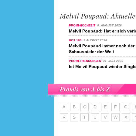
Melvil Poupaud: Aktuelle
PROMI-HOCHZEIT
8. AUGUST 2026
Melvil Poupaud: Hat er sich ver
HOT 100
7 AUGUST 2026
Melvil Poupaud immer noch der 
Schauspieler der Welt
PROMI-TRENNUNGEN
31. JULI 2026
Ist Melvil Poupaud wieder Singl
Promis von A bis Z
A
B
C
D
E
F
G
R
S
T
U
V
W
X