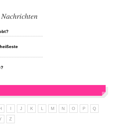
 Nachrichten
lobt?
heißeste
e?
H
I
J
K
L
M
N
O
P
Q
Y
Z