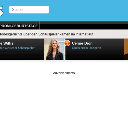
PROMI-GEBURTSTAGE
Todesgerüchte über den Schauspieler kamen im Internet auf
3
e Willis
Céline Dion
erikanischer Schauspieler
Quebecische Sängerin
page served in 0.001s (0,4)