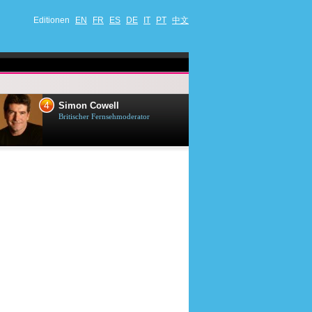
Editionen
EN
FR
ES
DE
IT
PT
中文
4
5
Simon Cowell
Till Lindema
Britischer Fernsehmoderator
Deutscher Sänger,
Schauspieler und 