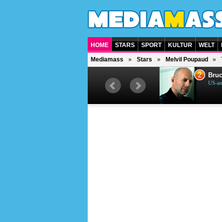
HOME
STARS
SPORT
KULTUR
WELT
Mediamass
Stars
Melvil Poupaud
1
2
Helene Fischer
Bruc
Deutsche Sängerin
US-am