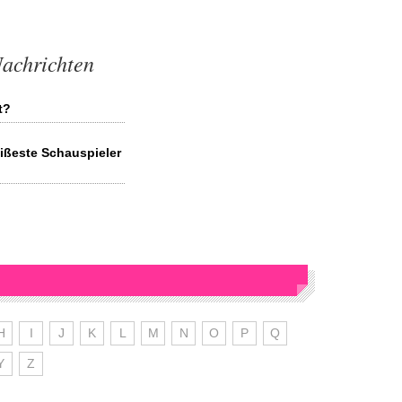
achrichten
t?
ißeste Schauspieler
H
I
J
K
L
M
N
O
P
Q
Y
Z