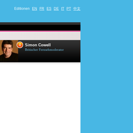
Editionen
EN
FR
ES
DE
IT
PT
中文
4
5
Simon Cowell
Till Lindema
Britischer Fernsehmoderator
Deutscher Sänger,
Schauspieler und 