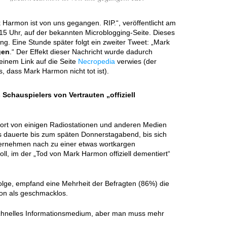
 Harmon ist von uns gegangen. RIP.“, veröffentlicht am
15 Uhr, auf der bekannten Microblogging-Seite. Dieses
ng. Eine Stunde später folgt ein zweiter Tweet: „Mark
gen
.“ Der Effekt dieser Nachricht wurde dadurch
 einem Link auf die Seite
Necropedia
verwies (der
, dass Mark Harmon nicht tot ist).
Schauspielers von Vertrauten „offiziell
ofort von einigen Radiostationen und anderen Medien
Es dauerte bis zum späten Donnerstagabend, bis sich
ernehmen nach zu einer etwas wortkargen
, im der „Tod von Mark Harmon offiziell dementiert“
lge, empfand eine Mehrheit der Befragten (86%) die
on als geschmacklos.
n schnelles Informationsmedium, aber man muss mehr