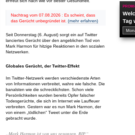
erfreut sich nach wie vor bester Gesundheit.
PROMI
Welc
Nachtrag vom 07.08.2026 : Es scheint, dass
Tag 
das Gerücht unbegründet ist.
(mehr erfahren)
Seit Donnerstag (6. August) sorgt ein auf Twitter
lanciertes Gerücht über den angeblichen Tod von
Mark Harmon für hitzige Reaktionen in den sozialen
Netzwerken.
Globales Gerücht, der Twitter-Effekt
Im Twitter-Netzwerk werden verschiedenste Arten
von Informationen verbreitet, wahre wie falsche. Die
banalsten wie die schrecklichsten. Schon viele
Persönlichkeiten wurden bereits Opfer falscher
Todesgerüchte, die sich im Internet wie Lauffeuer
verbreiten. Gestern war es nun Mark Harmon, der
von einem „tödlichen“ Tweet unter die Erde
gebracht wurde.
„Mark Harmon ist von uns gegangen. RIP.“