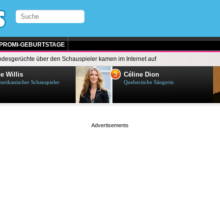
PROMI-GEBURTSTAGE
odesgerüchte über den Schauspieler kamen im Internet auf
3
e Willis
Céline Dion
erikanischer Schauspieler
Quebecische Sängerin
page served in 0.001s (0,4)