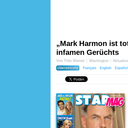
„Mark Harmon ist to
infamen Gerüchts
Von Thilo Werner
Washington
Aktualis
Übersetzung
Français
English
Español