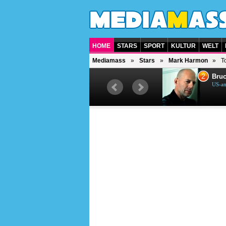
HOME
STARS
SPORT
KULTUR
WELT
Mediamass
Stars
Mark Harmon
T
1
2
Helene Fischer
Bruc
Deutsche Sängerin
US-am