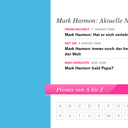
Mark Harmon: Aktuelle N
PROMI-HOCHZEIT
7. AUGUST 2026
Mark Harmon: Hat er sich verlob
HOT 100
6 AUGUST 2026
Mark Harmon immer noch der he
der Welt
BABY-GERÜCHTE
AUG. 2026
Mark Harmon bald Papa?
Promis von A bis Z
A
B
C
D
E
F
G
R
S
T
U
V
W
X