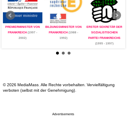
PREMIERMINISTER VON
BILDUNGSMINISTER VON
ERSTER SEKRETÄR DER
P
FRANKREICH
(1997 -
FRANKREICH
(1988 -
SOZIALISTISCHEN
2002)
1992)
PARTEI FRANKREICHS
(1995 - 1997)
© 2026 MediaMass. Alle Rechte vorbehalten. Vervielfältigung
verboten (selbst mit der Genehmigung).