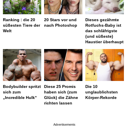
Ranking : die 20
20 Stars vor und
Dieses gezähmte
süßesten Tiere der
nach Photoshop
Rotfuchs-Baby ist
Welt
das schläfrigste
(und süßeste)
Haustier überhaupt
Bodybuilder spritzt
Diese 25 Promis
Die 10
sich zum
haben sich (zum
unglaublichsten
„Incredible Hulk“
Glück) die Zähne
Körper-Rekorde
richten lassen
page served in 0s (0,4)