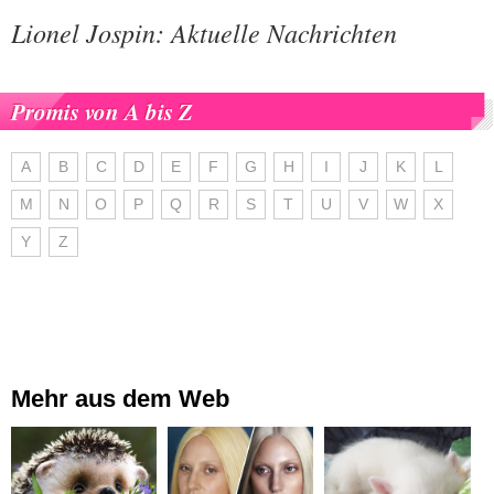
Lionel Jospin: Aktuelle Nachrichten
Promis von A bis Z
A
B
C
D
E
F
G
H
I
J
K
L
M
N
O
P
Q
R
S
T
U
V
W
X
Y
Z
Mehr aus dem Web