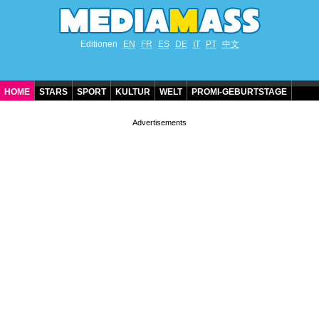
Editionen
EN
FR
ES
DE
IT
PT
中文
HOME
STARS
SPORT
KULTUR
WELT
PROMI-GEBURTSTAGE