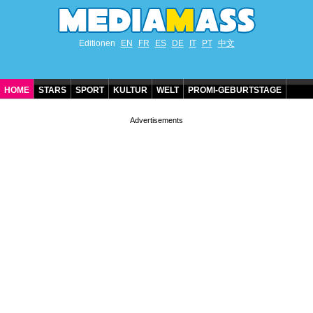
Editionen
EN
FR
ES
DE
IT
PT
中文
HOME
STARS
SPORT
KULTUR
WELT
PROMI-GEBURTSTAGE