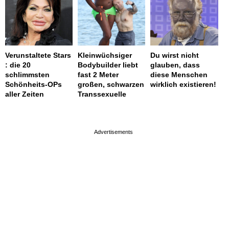
Verunstaltete Stars
Kleinwüchsiger
Du wirst nicht
: die 20
Bodybuilder liebt
glauben, dass
schlimmsten
fast 2 Meter
diese Menschen
Schönheits-OPs
großen, schwarzen
wirklich existieren!
aller Zeiten
Transsexuelle
page served in 0.003s (0,4)