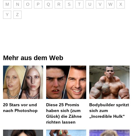
M
N
O
P
Q
R
S
T
U
V
W
X
Y
Z
Mehr aus dem Web
20 Stars vor und
Diese 25 Promis
Bodybuilder spritzt
nach Photoshop
haben sich (zum
sich zum
Glück) die Zähne
„Incredible Hulk“
richten lassen