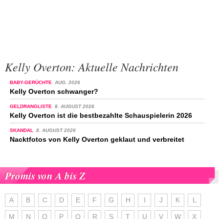
Kelly Overton: Aktuelle Nachrichten
BABY-GERÜCHTE
AUG. 2026
Kelly Overton schwanger?
GELDRANGLISTE
8. AUGUST 2026
Kelly Overton ist die bestbezahlte Schauspielerin 2026
SKANDAL
8. AUGUST 2026
Nacktfotos von Kelly Overton geklaut und verbreitet
Promis von A bis Z
A
B
C
D
E
F
G
H
I
J
K
L
M
N
O
P
Q
R
S
T
U
V
W
X