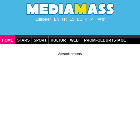
Editionen
EN
FR
ES
DE
IT
PT
中文
HOME
STARS
SPORT
KULTUR
WELT
PROMI-GEBURTSTAGE