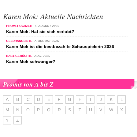
Karen Mok: Aktuelle Nachrichten
PROMI-HOCHZEIT
7. AUGUST 2026
Karen Mok: Hat sie sich verlobt?
GELDRANGLISTE
7. AUGUST 2026
Karen Mok ist die bestbezahlte Schauspielerin 2026
BABY-GERÜCHTE
AUG. 2026
Karen Mok schwanger?
Promis von A bis Z
A
B
C
D
E
F
G
H
I
J
K
L
M
N
O
P
Q
R
S
T
U
V
W
X
Y
Z