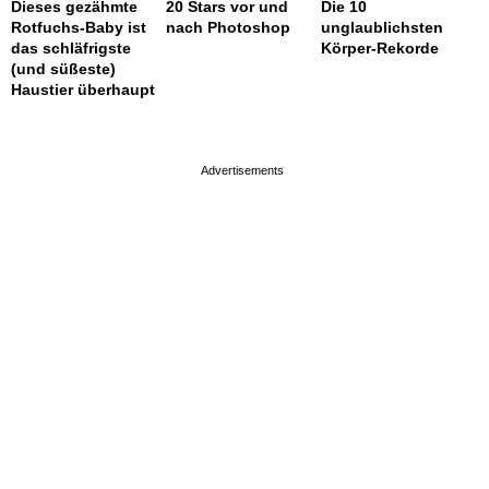
Dieses gezähmte
20 Stars vor und
Die 10
Rotfuchs-Baby ist
nach Photoshop
unglaublichsten
das schläfrigste
Körper-Rekorde
(und süßeste)
Haustier überhaupt
page served in 0.002s (0,4)