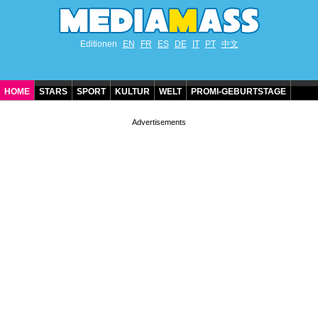
Editionen
EN
FR
ES
DE
IT
PT
中文
HOME
STARS
SPORT
KULTUR
WELT
PROMI-GEBURTSTAGE