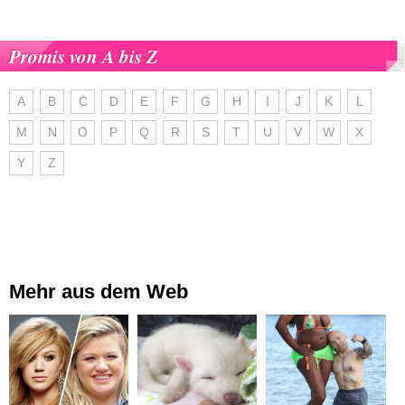
Promis von A bis Z
A
B
C
D
E
F
G
H
I
J
K
L
M
N
O
P
Q
R
S
T
U
V
W
X
Y
Z
Mehr aus dem Web