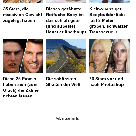
25 Stars, die
Dieses gezähmte
Kleinwüchsiger
massiv an Gewicht
Rotfuchs-Baby ist
Bodybuilder liebt
zugelegt haben
das schläfrigste
fast 2 Meter
(und süßeste)
großen, schwarzen
Haustier überhaupt
Transsexuelle
Diese 25 Promis
Die schönsten
20 Stars vor und
haben sich (zum
Straßen der Welt
nach Photoshop
Glück) die Zähne
richten lassen
page served in 0.006s (0,4)