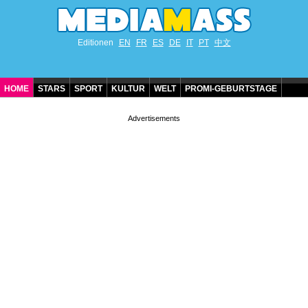
Editionen
EN
FR
ES
DE
IT
PT
中文
HOME
STARS
SPORT
KULTUR
WELT
PROMI-GEBURTSTAGE