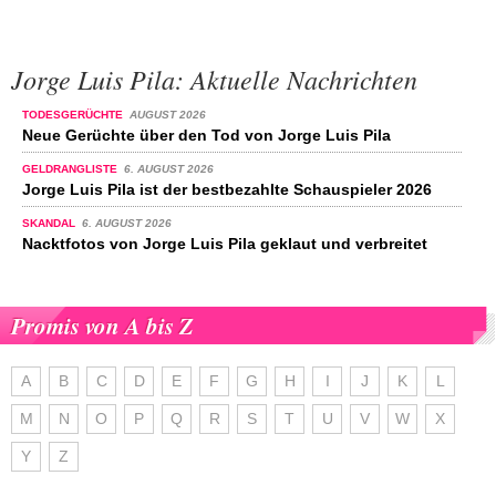
Jorge Luis Pila: Aktuelle Nachrichten
TODESGERÜCHTE
AUGUST 2026
Neue Gerüchte über den Tod von Jorge Luis Pila
GELDRANGLISTE
6. AUGUST 2026
Jorge Luis Pila ist der bestbezahlte Schauspieler 2026
SKANDAL
6. AUGUST 2026
Nacktfotos von Jorge Luis Pila geklaut und verbreitet
Promis von A bis Z
A
B
C
D
E
F
G
H
I
J
K
L
M
N
O
P
Q
R
S
T
U
V
W
X
Y
Z