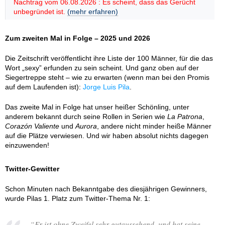
Nachtrag vom 06.08.2026 : Es scheint, dass das Gerücht
unbegründet ist.
(mehr erfahren)
Zum zweiten Mal in Folge – 2025 und 2026
Die Zeitschrift veröffentlicht ihre Liste der 100 Männer, für die das
Wort „sexy” erfunden zu sein scheint. Und ganz oben auf der
Siegertreppe steht – wie zu erwarten (wenn man bei den Promis
auf dem Laufenden ist):
Jorge Luis Pila
.
Das zweite Mal in Folge hat unser heißer Schönling, unter
anderem bekannt durch seine Rollen in Serien wie
La Patrona
,
Corazón Valiente
und
Aurora
, andere nicht minder heiße Männer
auf die Plätze verwiesen. Und wir haben absolut nichts dagegen
einzuwenden!
Twitter-Gewitter
Schon Minuten nach Bekanntgabe des diesjährigen Gewinners,
wurde Pilas 1. Platz zum Twitter-Thema Nr. 1:
“
Er ist ohne Zweifel sehr gutaussehend, und hat seine