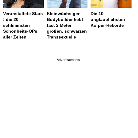
Verunstaltete Stars
Kleinwüchsiger
Die 10
: die 20
Bodybuilder liebt
unglaublichsten
schlimmsten
fast 2 Meter
Körper-Rekorde
Schönheits-OPs
großen, schwarzen
aller Zeiten
Transsexuelle
page served in 0.001s (0,4)