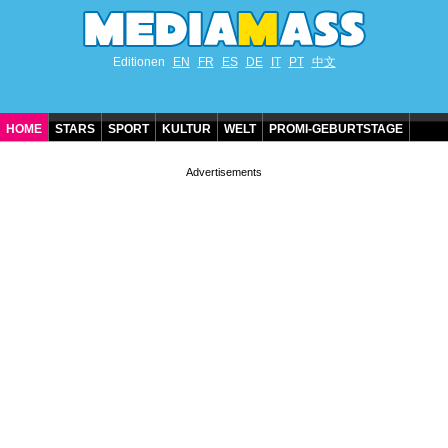
Editionen
EN
FR
ES
DE
IT
PT
中文
HOME
STARS
SPORT
KULTUR
WELT
PROMI-GEBURTSTAGE