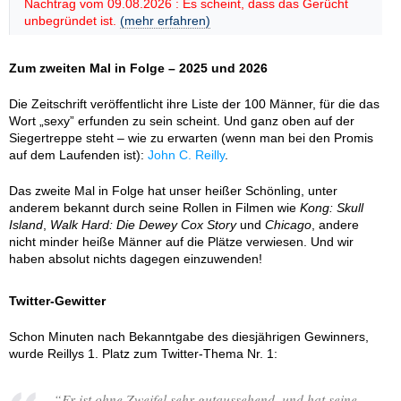
Nachtrag vom 09.08.2026 : Es scheint, dass das Gerücht
unbegründet ist.
(mehr erfahren)
Zum zweiten Mal in Folge – 2025 und 2026
Die Zeitschrift veröffentlicht ihre Liste der 100 Männer, für die das
Wort „sexy” erfunden zu sein scheint. Und ganz oben auf der
Siegertreppe steht – wie zu erwarten (wenn man bei den Promis
auf dem Laufenden ist):
John C. Reilly
.
Das zweite Mal in Folge hat unser heißer Schönling, unter
anderem bekannt durch seine Rollen in Filmen wie
Kong: Skull
Island
,
Walk Hard: Die Dewey Cox Story
und
Chicago
, andere
nicht minder heiße Männer auf die Plätze verwiesen. Und wir
haben absolut nichts dagegen einzuwenden!
Twitter-Gewitter
Schon Minuten nach Bekanntgabe des diesjährigen Gewinners,
wurde Reillys 1. Platz zum Twitter-Thema Nr. 1:
“
Er ist ohne Zweifel sehr gutaussehend, und hat seine