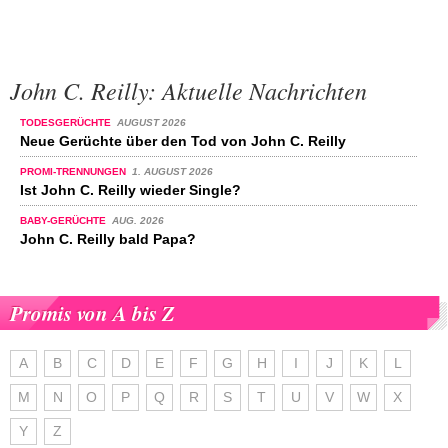
John C. Reilly: Aktuelle Nachrichten
TODESGERÜCHTE
AUGUST 2026
Neue Gerüchte über den Tod von John C. Reilly
PROMI-TRENNUNGEN
1. AUGUST 2026
Ist John C. Reilly wieder Single?
BABY-GERÜCHTE
AUG. 2026
John C. Reilly bald Papa?
Promis von A bis Z
A
B
C
D
E
F
G
H
I
J
K
L
M
N
O
P
Q
R
S
T
U
V
W
X
Y
Z