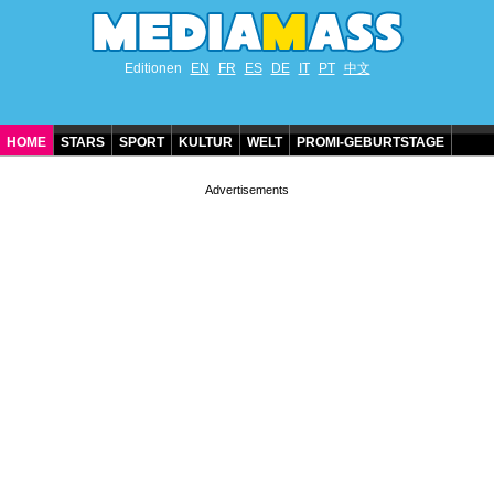
Editionen
EN
FR
ES
DE
IT
PT
中文
HOME
STARS
SPORT
KULTUR
WELT
PROMI-GEBURTSTAGE