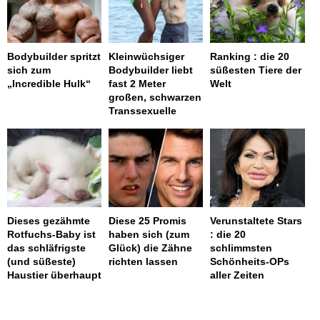
Bodybuilder spritzt
Kleinwüchsiger
Ranking : die 20
sich zum
Bodybuilder liebt
süßesten Tiere der
„Incredible Hulk“
fast 2 Meter
Welt
großen, schwarzen
Transsexuelle
Dieses gezähmte
Diese 25 Promis
Verunstaltete Stars
Rotfuchs-Baby ist
haben sich (zum
: die 20
das schläfrigste
Glück) die Zähne
schlimmsten
(und süßeste)
richten lassen
Schönheits-OPs
Haustier überhaupt
aller Zeiten
page served in 0.003s (0,4)