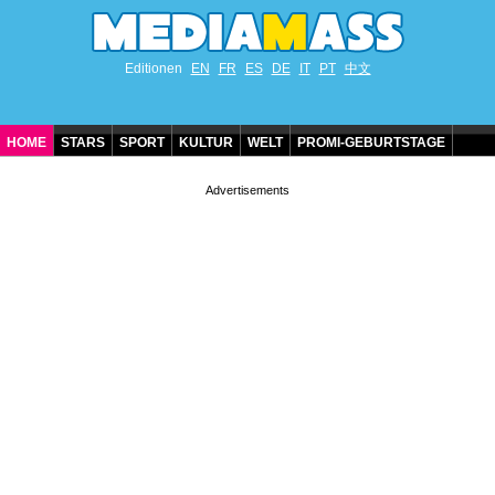
Editionen
EN
FR
ES
DE
IT
PT
中文
HOME
STARS
SPORT
KULTUR
WELT
PROMI-GEBURTSTAGE