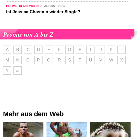
PROMI-TRENNUNGEN
2. AUGUST 2026
Ist Jessica Chastain wieder Single?
Promis von A bis Z
A
B
C
D
E
F
G
H
I
J
K
L
M
N
O
P
Q
R
S
T
U
V
W
X
Y
Z
Mehr aus dem Web