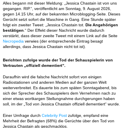
Alles begann mit dieser Meldung: „Jessica Chastain ist von uns
gegangen. RIP.“, veröffentlicht am Sonntag, 9. August 2026,
gegen 14.15 Uhr, auf der bekannten Microblogging-Seite. Dieses
Gerücht setzt sofort die Maschine in Gang. Eine Stunde später
folgt ein zweiter Tweet: „Jessica Chastain tot.
Die Angehörigen
bestätigen
.“ Der Effekt dieser Nachricht wurde dadurch
verstärkt, dass dieser zweite Tweet mit einem Link auf die Seite
Necropedia
verwies (der entsprechende Eintrag besagt
allerdings, dass Jessica Chastain nicht tot ist).
Berichten zufolge wurde der Tod der Schauspielerin von
Vertrauten „offiziell dementiert“.
Daraufhin wird die falsche Nachricht sofort von einigen
Radiostationen und anderen Medien auf der ganzen Welt
weiterverbreitet. Es dauerte bis zum späten Sonntagabend, bis
sich der Sprecher des Schauspielers dem Vernehmen nach zu
einer etwas wortkargen Stellungnahme durchgerungen haben
soll, im der „Tod von Jessica Chastain offiziell dementiert“ wurde.
Einer Umfrage durch
Celebrity Post
zufolge, empfand eine
Mehrheit der Befragten (68%) die Gerüchte über den Tod von
Jessica Chastain als geschmacklos.