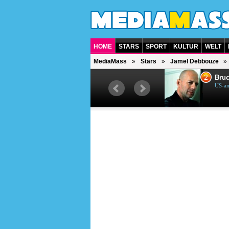
HOME
STARS
SPORT
KULTUR
WELT
MediaMass
Stars
Jamel Debbouze
1
2
Helene Fischer
Bruc
Deutsche Sängerin
US-am