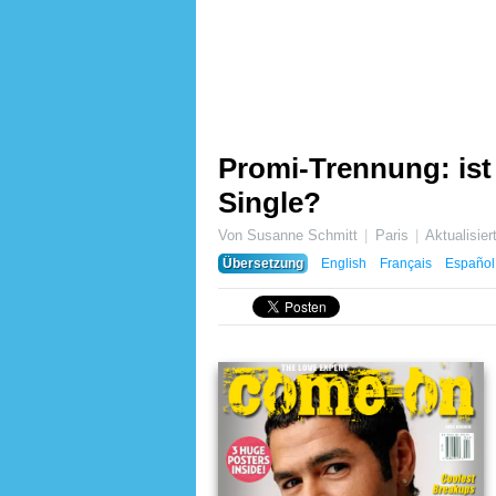
Promi-Trennung: is
Single?
Von Susanne Schmitt
Paris
Aktualisie
Übersetzung
English
Français
Español