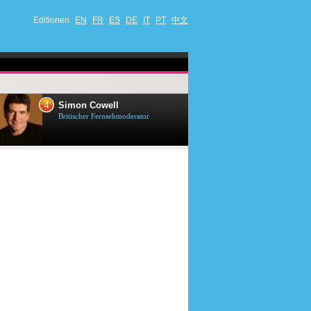
Editionen
EN
FR
ES
DE
IT
PT
中文
4
5
Simon Cowell
Till Lindema
Britischer Fernsehmoderator
Deutscher Sänger,
Schauspieler und 