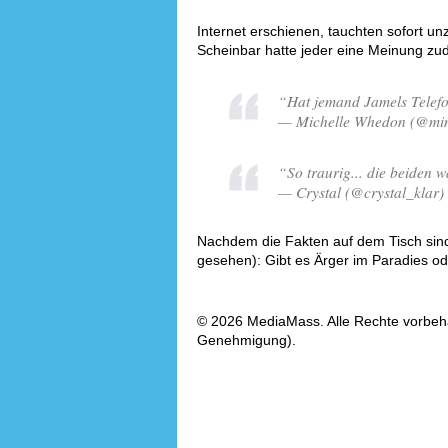
Internet erschienen, tauchten sofort un
Scheinbar hatte jeder eine Meinung zu
“Hat jemand Jamels Tele
— Michelle Whedon (@mim
“So traurig... die beiden 
— Crystal (@crystal_klar)
Nachdem die Fakten auf dem Tisch sind
gesehen): Gibt es Ärger im Paradies ode
© 2026 MediaMass. Alle Rechte vorbehalt
Genehmigung).