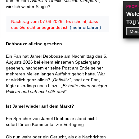
und im Film
Asterix & Obelix: Mission Kleopatra
,
wirklich wieder Single?
PROMI
Welc
Tag 
Nachtrag vom 07.08.2026 : Es scheint, dass
das Gerücht unbegründet ist.
(mehr erfahren)
Debbouze alleine gesehen
Ein Fan hat Jamel Debbouze am Nachmittag des 5.
Augusts 2026 bei einem einsamen Spaziergang
gesehen, nachdem er seine Post am Ende seiner
mehreren Meilen langen Auffahrt geholt hatte. War
er wirklich ganz allein? „
Definitiv.
”, sagt der Fan,
fügte allerdings noch hinzu: „
Er hatte einen riesigen
Pulli an und sah echt süß aus!
”
Ist Jamel wieder auf dem Markt?
Ein Sprecher von Jamel Debbouze stand nicht
sofort für ein Kommentar zur Verfügung.
Ob nun wahr oder ein Gerücht, als die Nachrichten