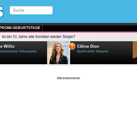
PROMI-GEBURTSTAGE
Ist der 51 Jahre alte Komiker wieder Single?
3
e Willis
Céline Dion
erikanischer Schauspieler
Quebecische Sängerin
page served in 0.028s (1,2)