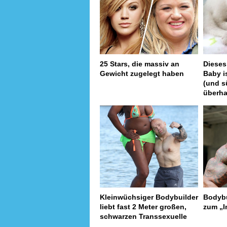
25 Stars, die massiv an
Dieses
Gewicht zugelegt haben
Baby i
(und s
überh
Kleinwüchsiger Bodybuilder
Bodybu
liebt fast 2 Meter großen,
zum „I
schwarzen Transsexuelle