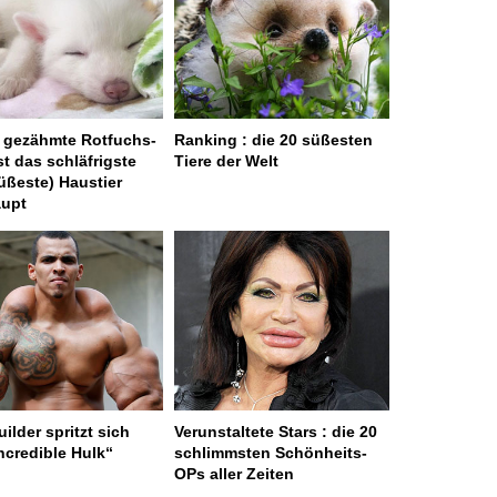
 gezähmte Rotfuchs-
Ranking : die 20 süßesten
st das schläfrigste
Tiere der Welt
üßeste) Haustier
aupt
ilder spritzt sich
Verunstaltete Stars : die 20
ncredible Hulk“
schlimmsten Schönheits-
OPs aller Zeiten