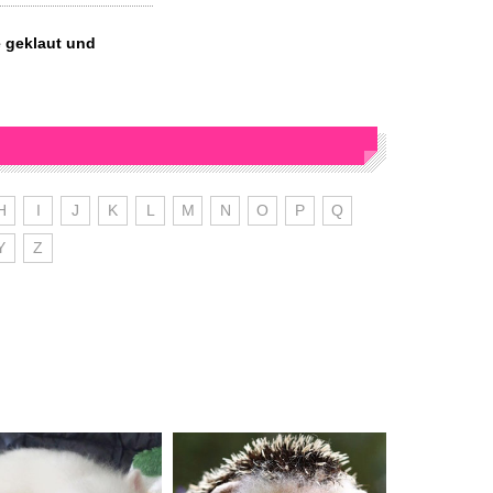
 geklaut und
H
I
J
K
L
M
N
O
P
Q
Y
Z