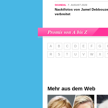
SKANDAL
7. AUGUST 2026
Nacktfotos von Jamel Debbouze
verbreitet
Promis von A bis Z
A
B
C
D
E
F
G
R
S
T
U
V
W
X
Mehr aus dem Web