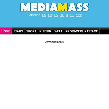
Editionen
EN
FR
ES
DE
IT
PT
中文
HOME
STARS
SPORT
KULTUR
WELT
PROMI-GEBURTSTAGE