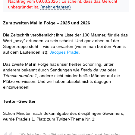
Nachtrag vom 09.08.2026 : Es scheint, dass das Gerücht
unbegründet ist.
(mehr erfahren)
Zum zweiten Mal in Folge – 2025 und 2026
Die Zeitschrift veröffentlicht ihre Liste der 100 Männer, für die das
Wort „sexy” erfunden zu sein scheint. Und ganz oben auf der
Siegertreppe steht – wie zu erwarten (wenn man bei den Promis
auf dem Laufenden ist):
Jacques Pradel
.
Das zweite Mal in Folge hat unser heißer Schönling, unter
anderem bekannt durch Sendungen wie
Perdu de vue
oder
Témoin numéro 1
, andere nicht minder heiße Männer auf die
Plätze verwiesen. Und wir haben absolut nichts dagegen
einzuwenden!
Twitter-Gewitter
Schon Minuten nach Bekanntgabe des diesjährigen Gewinners,
wurde Pradels 1. Platz zum Twitter-Thema Nr. 1:
“
Er ist ohne Zweifel sehr gutaussehend, und hat seine