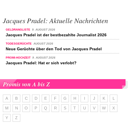
Jacques Pradel: Aktuelle Nachrichten
GELDRANGLISTE
9. AUGUST 2026
Jacques Pradel ist der bestbezahlte Journalist 2026
TODESGERÜCHTE
AUGUST 2026
Neue Gerüchte über den Tod von Jacques Pradel
PROMI-HOCHZEIT
9. AUGUST 2026
Jacques Pradel: Hat er sich verlobt?
Promis von A bis Z
A
B
C
D
E
F
G
H
I
J
K
L
M
N
O
P
Q
R
S
T
U
V
W
X
Y
Z