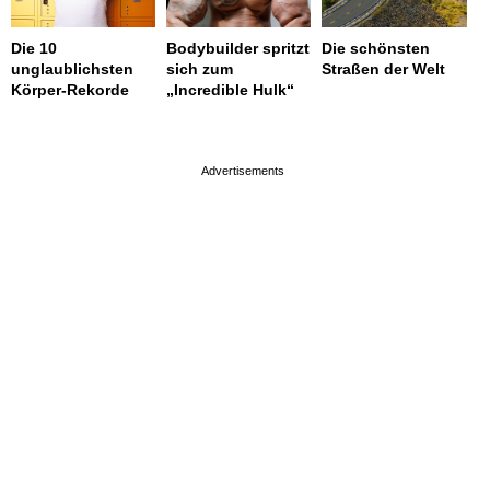
Die 10
Bodybuilder spritzt
Die schönsten
unglaublichsten
sich zum
Straßen der Welt
Körper-Rekorde
„Incredible Hulk“
page served in 0.003s (0,4)