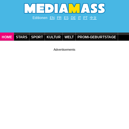
Editionen
EN
FR
ES
DE
IT
PT
中文
HOME
STARS
SPORT
KULTUR
WELT
PROMI-GEBURTSTAGE