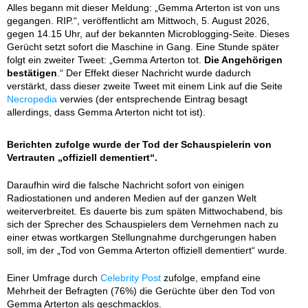
Alles begann mit dieser Meldung: „Gemma Arterton ist von uns
gegangen. RIP.“, veröffentlicht am Mittwoch, 5. August 2026,
gegen 14.15 Uhr, auf der bekannten Microblogging-Seite. Dieses
Gerücht setzt sofort die Maschine in Gang. Eine Stunde später
folgt ein zweiter Tweet: „Gemma Arterton tot.
Die Angehörigen
bestätigen
.“ Der Effekt dieser Nachricht wurde dadurch
verstärkt, dass dieser zweite Tweet mit einem Link auf die Seite
Necropedia
verwies (der entsprechende Eintrag besagt
allerdings, dass Gemma Arterton nicht tot ist).
Berichten zufolge wurde der Tod der Schauspielerin von
Vertrauten „offiziell dementiert“.
Daraufhin wird die falsche Nachricht sofort von einigen
Radiostationen und anderen Medien auf der ganzen Welt
weiterverbreitet. Es dauerte bis zum späten Mittwochabend, bis
sich der Sprecher des Schauspielers dem Vernehmen nach zu
einer etwas wortkargen Stellungnahme durchgerungen haben
soll, im der „Tod von Gemma Arterton offiziell dementiert“ wurde.
Einer Umfrage durch
Celebrity Post
zufolge, empfand eine
Mehrheit der Befragten (76%) die Gerüchte über den Tod von
Gemma Arterton als geschmacklos.