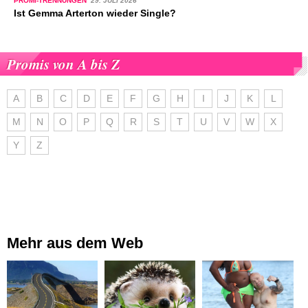
PROMI-TRENNUNGEN
29. JULI 2026
Ist Gemma Arterton wieder Single?
Promis von A bis Z
A
B
C
D
E
F
G
H
I
J
K
L
M
N
O
P
Q
R
S
T
U
V
W
X
Y
Z
Mehr aus dem Web