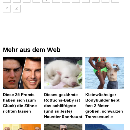
Y
Z
Mehr aus dem Web
Diese 25 Promis
Dieses gezähmte
Kleinwüchsiger
haben sich (zum
Rotfuchs-Baby ist
Bodybuilder liebt
Glück) die Zähne
das schläfrigste
fast 2 Meter
richten lassen
(und süßeste)
großen, schwarzen
Haustier überhaupt
Transsexuelle