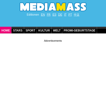
Editionen
EN
FR
ES
DE
IT
PT
中文
HOME
STARS
SPORT
KULTUR
WELT
PROMI-GEBURTSTAGE