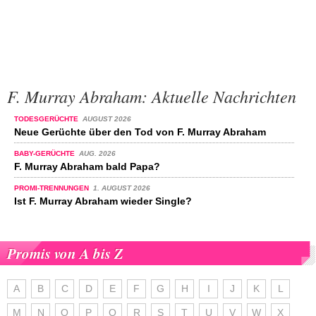
F. Murray Abraham: Aktuelle Nachrichten
TODESGERÜCHTE
AUGUST 2026
Neue Gerüchte über den Tod von F. Murray Abraham
BABY-GERÜCHTE
AUG. 2026
F. Murray Abraham bald Papa?
PROMI-TRENNUNGEN
1. AUGUST 2026
Ist F. Murray Abraham wieder Single?
Promis von A bis Z
A
B
C
D
E
F
G
H
I
J
K
L
M
N
O
P
Q
R
S
T
U
V
W
X