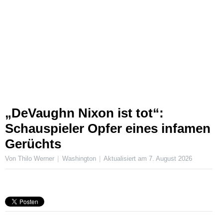
„DeVaughn Nixon ist tot“:
Schauspieler Opfer eines infamen
Gerüchts
Von Thilo Werner
Washington
Aktualisiert am
7. August 2026