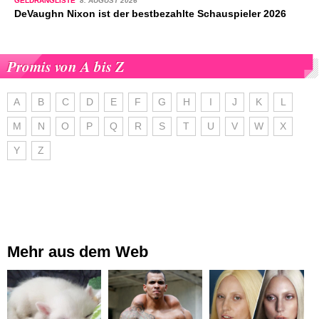
GELDRANGLISTE
8. AUGUST 2026
DeVaughn Nixon ist der bestbezahlte Schauspieler 2026
Promis von A bis Z
A
B
C
D
E
F
G
H
I
J
K
L
M
N
O
P
Q
R
S
T
U
V
W
X
Y
Z
Mehr aus dem Web