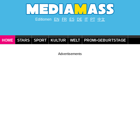
Editionen
EN
FR
ES
DE
IT
PT
中文
HOME
STARS
SPORT
KULTUR
WELT
PROMI-GEBURTSTAGE