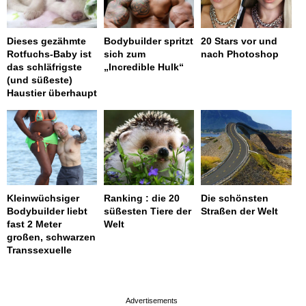
Dieses gezähmte
Bodybuilder spritzt
20 Stars vor und
Rotfuchs-Baby ist
sich zum
nach Photoshop
das schläfrigste
„Incredible Hulk“
(und süßeste)
Haustier überhaupt
Kleinwüchsiger
Ranking : die 20
Die schönsten
Bodybuilder liebt
süßesten Tiere der
Straßen der Welt
fast 2 Meter
Welt
großen, schwarzen
Transsexuelle
page served in 0.001s (0,4)