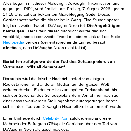
Alles begann mit dieser Meldung: „DeVaughn Nixon ist von uns
gegangen. RIP.“, veröffentlicht am Freitag, 7. August 2026, gegen
14.15 Uhr, auf der bekannten Microblogging-Seite. Dieses
Gerücht setzt sofort die Maschine in Gang. Eine Stunde später
folgt ein zweiter Tweet: „DeVaughn Nixon tot.
Die Angehörigen
bestätigen
.“ Der Effekt dieser Nachricht wurde dadurch
verstärkt, dass dieser zweite Tweet mit einem Link auf die Seite
Necropedia
verwies (der entsprechende Eintrag besagt
allerdings, dass DeVaughn Nixon nicht tot ist).
Berichten zufolge wurde der Tod des Schauspielers von
Vertrauten „offiziell dementiert“.
Daraufhin wird die falsche Nachricht sofort von einigen
Radiostationen und anderen Medien auf der ganzen Welt
weiterverbreitet. Es dauerte bis zum späten Freitagabend, bis
sich der Sprecher des Schauspielers dem Vernehmen nach zu
einer etwas wortkargen Stellungnahme durchgerungen haben
soll, im der „Tod von DeVaughn Nixon offiziell dementiert“ wurde.
Einer Umfrage durch
Celebrity Post
zufolge, empfand eine
Mehrheit der Befragten (76%) die Gerüchte über den Tod von
DeVaughn Nixon als geschmacklos.