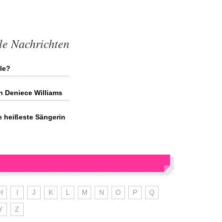
le Nachrichten
gle?
n Deniece Williams
e heißeste Sängerin
H
I
J
K
L
M
N
O
P
Q
Y
Z