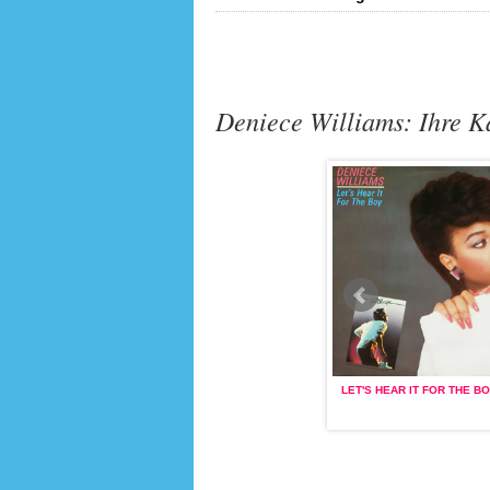
Deniece Williams: Ihre Ka
FOR THE BOY
(1984)
TOO MUCH, TOO LITTLE, TOO LATE
LET'S HEAR IT FOR THE B
(1978)