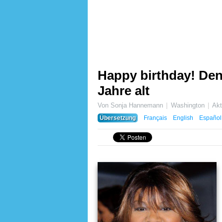
Happy birthday! Den
Jahre alt
Von Sonja Hannemann
Washington
Akt
Übersetzung
Français
English
Español