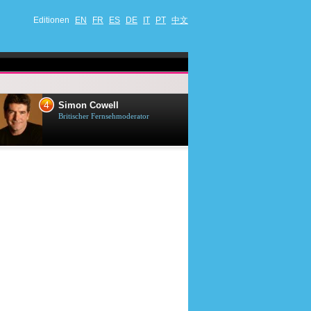
Editionen
EN
FR
ES
DE
IT
PT
中文
4
5
Simon Cowell
Till Lindema
Britischer Fernsehmoderator
Deutscher Sänger,
Schauspieler und 