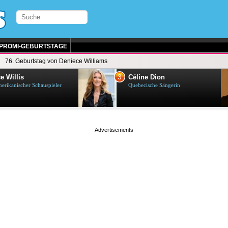
PROMI-GEBURTSTAGE
76. Geburtstag von Deniece Williams
3
e Willis
Céline Dion
erikanischer Schauspieler
Quebecische Sängerin
page served in 0.005s (0,4)