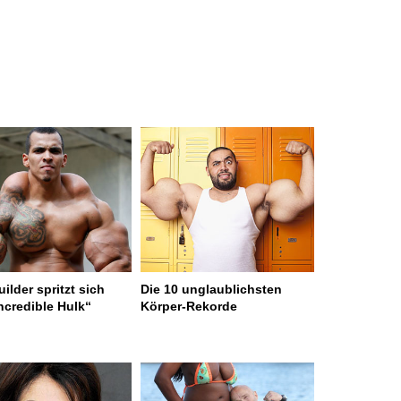
ilder spritzt sich
Die 10 unglaublichsten
ncredible Hulk“
Körper-Rekorde