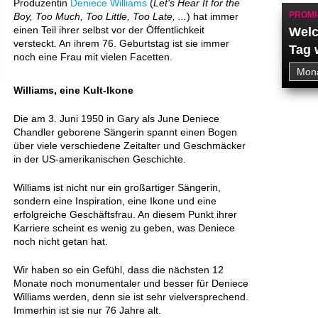
Produzentin
Deniece Williams
(
Let's Hear It for the
PROMI
Boy, Too Much, Too Little, Too Late, ...
) hat immer
einen Teil ihrer selbst vor der Öffentlichkeit
Welc
versteckt. An ihrem 76. Geburtstag ist sie immer
Tag 
noch eine Frau mit vielen Facetten.
Williams, eine Kult-Ikone
Die am 3. Juni 1950 in Gary als June Deniece
Chandler geborene Sängerin spannt einen Bogen
über viele verschiedene Zeitalter und Geschmäcker
in der US-amerikanischen Geschichte.
Williams ist nicht nur ein großartiger Sängerin,
sondern eine Inspiration, eine Ikone und eine
erfolgreiche Geschäftsfrau. An diesem Punkt ihrer
Karriere scheint es wenig zu geben, was Deniece
noch nicht getan hat.
Wir haben so ein Gefühl, dass die nächsten 12
Monate noch monumentaler und besser für Deniece
Williams werden, denn sie ist sehr vielversprechend.
Immerhin ist sie nur 76 Jahre alt.