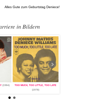
Alles Gute zum Geburtstag Deniece!
rriere in Bildern
OY
(1984)
TOO MUCH, TOO LITTLE, TOO LATE
LET'S HEAR IT FOR THE BOY
(1984)
(1978)