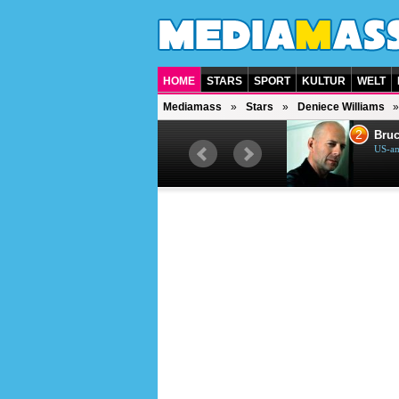
HOME
STARS
SPORT
KULTUR
WELT
Mediamass
Stars
Deniece Williams
1
2
Helene Fischer
Bruc
Deutsche Sängerin
US-am