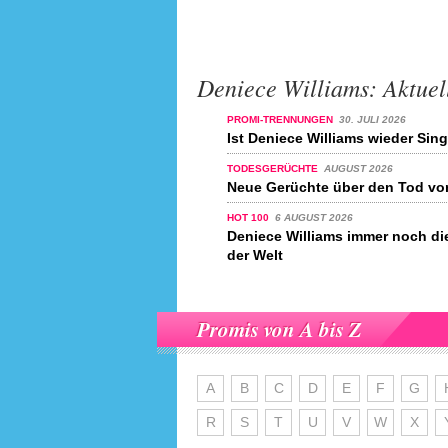
Deniece Williams: Aktuel
PROMI-TRENNUNGEN
30. JULI 2026
Ist Deniece Williams wieder Sin
TODESGERÜCHTE
AUGUST 2026
Neue Gerüchte über den Tod vo
HOT 100
6 AUGUST 2026
Deniece Williams immer noch di
der Welt
Promis von A bis Z
A
B
C
D
E
F
G
R
S
T
U
V
W
X