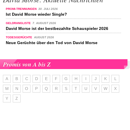
PROMI-TRENNUNGEN
30. JULI 2026
Ist David Morse wieder Single?
GELDRANGLISTE
7. AUGUST 2026
David Morse ist der bestbezahlte Schauspieler 2026
TODESGERÜCHTE
AUGUST 2026
Neue Gerüchte über den Tod von David Morse
Promis von A bis Z
A
B
C
D
E
F
G
H
I
J
K
L
M
N
O
P
Q
R
S
T
U
V
W
X
Y
Z