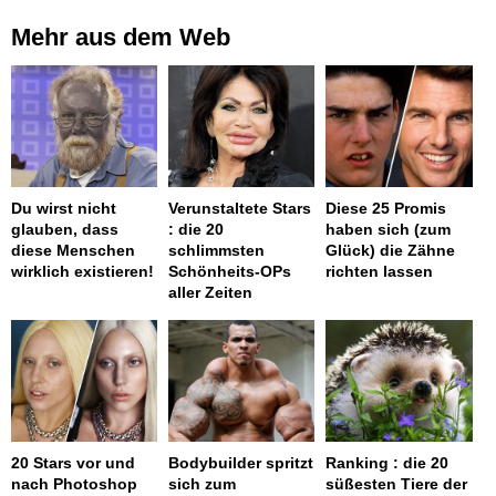
Mehr aus dem Web
Du wirst nicht
Verunstaltete Stars
Diese 25 Promis
glauben, dass
: die 20
haben sich (zum
diese Menschen
schlimmsten
Glück) die Zähne
wirklich existieren!
Schönheits-OPs
richten lassen
aller Zeiten
20 Stars vor und
Bodybuilder spritzt
Ranking : die 20
nach Photoshop
sich zum
süßesten Tiere der