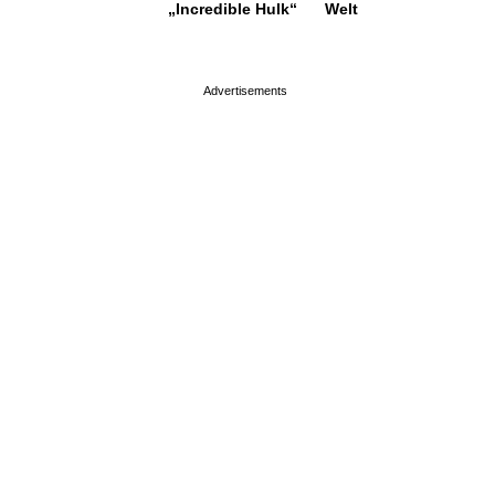
„Incredible Hulk“
Welt
page served in 0.003s (0,4)