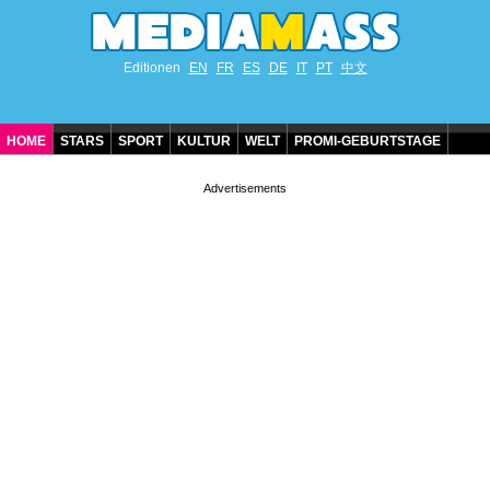
Editionen
EN
FR
ES
DE
IT
PT
中文
HOME
STARS
SPORT
KULTUR
WELT
PROMI-GEBURTSTAGE