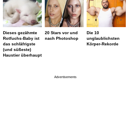
Dieses gezähmte
20 Stars vor und
Die 10
Rotfuchs-Baby ist
nach Photoshop
unglaublichsten
das schläfrigste
Körper-Rekorde
(und süßeste)
Haustier überhaupt
page served in 0.003s (0,4)