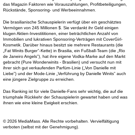
das Magazin Faktoren wie Vorauszahlungen, Profitbeteiligungen,
Rückstände, Sponsoring- und Werbeeinnahmen.
Die brasilianische Schauspielerin verfügt über ein geschätztes
Vermögen von 245 Millionen $. Sie verdankt ihr Geld einigen
klugen Aktien-Investititionen, einer beträchtlichen Anzahl von
Immobilien und lukrativen Sponsoring-Verträgen mit CoverGirl-
Kosmetik. Darüber hinaus besitzt sie mehrere Restaurants (die
„Fat Winits Burger”-Kette) in Brasilia, ein Fußball-Team (die „Rio
de Janeiro Angels”), hat ihre eigene Vodka-Marke auf den Markt
gebracht (Pure Wonderwinits - Brasilien) und versucht nun mit
ihrer sich gut verkaufenden Parfüm-Linie („Von Danielle mit
Liebe”) und der Mode-Linie „Verführung by Danielle Winits” auch
eine jüngere Zielgruppe zu erreichen.
Das Ranking ist für viele Danielle-Fans sehr wichtig, die auf die
triumphale Rückkehr der Schauspielerin gewartet haben und was
ihnen wie eine kleine Ewigkeit erschien.
© 2026 MediaMass. Alle Rechte vorbehalten. Vervielfältigung
verboten (selbst mit der Genehmigung).