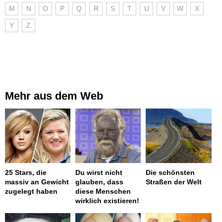
M
N
O
P
Q
R
S
T
U
V
W
X
Y
Z
Mehr aus dem Web
25 Stars, die
Du wirst nicht
Die schönsten
massiv an Gewicht
glauben, dass
Straßen der Welt
zugelegt haben
diese Menschen
wirklich existieren!