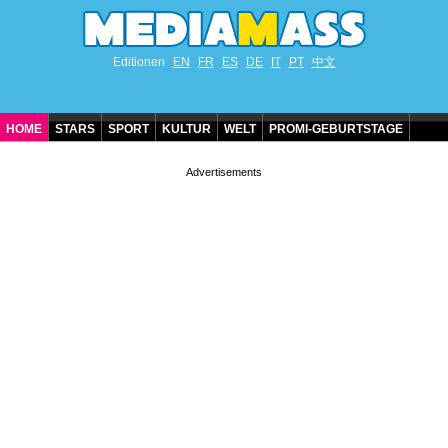
Editionen
EN
FR
ES
DE
IT
PT
中文
HOME
STARS
SPORT
KULTUR
WELT
PROMI-GEBURTSTAGE