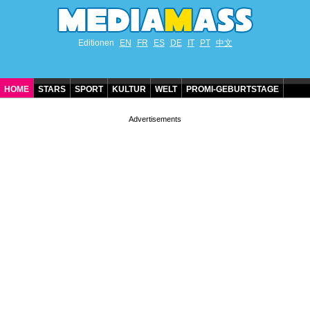
Editionen
EN
FR
ES
DE
IT
PT
中文
HOME
STARS
SPORT
KULTUR
WELT
PROMI-GEBURTSTAGE