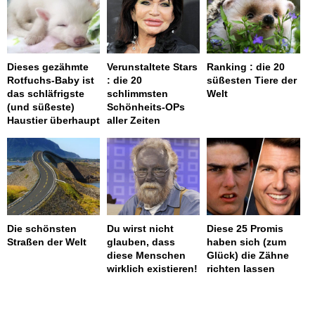
Dieses gezähmte
Verunstaltete Stars
Ranking : die 20
Rotfuchs-Baby ist
: die 20
süßesten Tiere der
das schläfrigste
schlimmsten
Welt
(und süßeste)
Schönheits-OPs
Haustier überhaupt
aller Zeiten
Die schönsten
Du wirst nicht
Diese 25 Promis
Straßen der Welt
glauben, dass
haben sich (zum
diese Menschen
Glück) die Zähne
wirklich existieren!
richten lassen
page served in 0.003s (0,4)