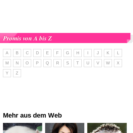
Promis von A bis Z
A
B
C
D
E
F
G
H
I
J
K
L
M
N
O
P
Q
R
S
T
U
V
W
X
Y
Z
Mehr aus dem Web