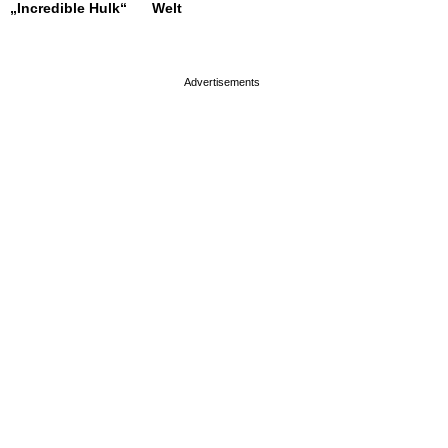
„Incredible Hulk“
Welt
page served in 0.002s (0,4)