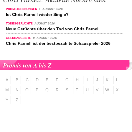
PROMI-TRENNUNGEN
1. AUGUST 2026
Ist Chris Parnell wieder Single?
TODESGERÜCHTE
AUGUST 2026
Neue Gerüchte über den Tod von Chris Parnell
GELDRANGLISTE
9. AUGUST 2026
Chris Parnell ist der bestbezahlte Schauspieler 2026
Promis von A bis Z
A
B
C
D
E
F
G
H
I
J
K
L
M
N
O
P
Q
R
S
T
U
V
W
X
Y
Z