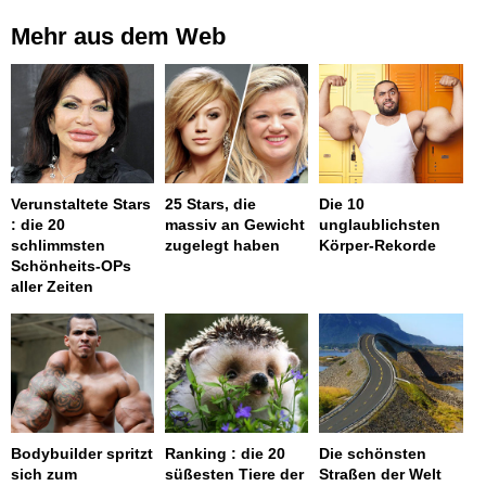
Mehr aus dem Web
Verunstaltete Stars
25 Stars, die
Die 10
: die 20
massiv an Gewicht
unglaublichsten
schlimmsten
zugelegt haben
Körper-Rekorde
Schönheits-OPs
aller Zeiten
Bodybuilder spritzt
Ranking : die 20
Die schönsten
sich zum
süßesten Tiere der
Straßen der Welt