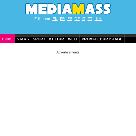
Editionen
EN
FR
ES
DE
IT
PT
中文
HOME
STARS
SPORT
KULTUR
WELT
PROMI-GEBURTSTAGE