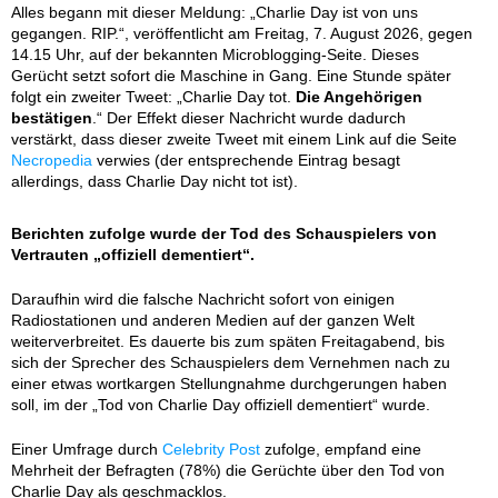
Alles begann mit dieser Meldung: „Charlie Day ist von uns
gegangen. RIP.“, veröffentlicht am Freitag, 7. August 2026, gegen
14.15 Uhr, auf der bekannten Microblogging-Seite. Dieses
Gerücht setzt sofort die Maschine in Gang. Eine Stunde später
folgt ein zweiter Tweet: „Charlie Day tot.
Die Angehörigen
bestätigen
.“ Der Effekt dieser Nachricht wurde dadurch
verstärkt, dass dieser zweite Tweet mit einem Link auf die Seite
Necropedia
verwies (der entsprechende Eintrag besagt
allerdings, dass Charlie Day nicht tot ist).
Berichten zufolge wurde der Tod des Schauspielers von
Vertrauten „offiziell dementiert“.
Daraufhin wird die falsche Nachricht sofort von einigen
Radiostationen und anderen Medien auf der ganzen Welt
weiterverbreitet. Es dauerte bis zum späten Freitagabend, bis
sich der Sprecher des Schauspielers dem Vernehmen nach zu
einer etwas wortkargen Stellungnahme durchgerungen haben
soll, im der „Tod von Charlie Day offiziell dementiert“ wurde.
Einer Umfrage durch
Celebrity Post
zufolge, empfand eine
Mehrheit der Befragten (78%) die Gerüchte über den Tod von
Charlie Day als geschmacklos.