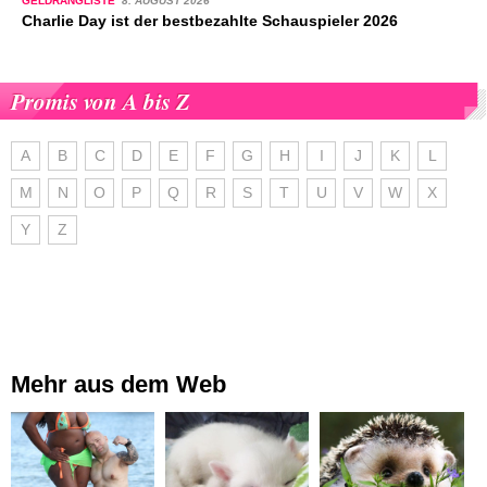
GELDRANGLISTE
8. AUGUST 2026
Charlie Day ist der bestbezahlte Schauspieler 2026
Promis von A bis Z
A
B
C
D
E
F
G
H
I
J
K
L
M
N
O
P
Q
R
S
T
U
V
W
X
Y
Z
Mehr aus dem Web