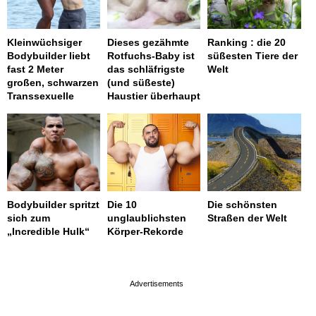
Kleinwüchsiger
Dieses gezähmte
Ranking : die 20
Bodybuilder liebt
Rotfuchs-Baby ist
süßesten Tiere der
fast 2 Meter
das schläfrigste
Welt
großen, schwarzen
(und süßeste)
Transsexuelle
Haustier überhaupt
Bodybuilder spritzt
Die 10
Die schönsten
sich zum
unglaublichsten
Straßen der Welt
„Incredible Hulk“
Körper-Rekorde
page served in 0.002s (0,4)