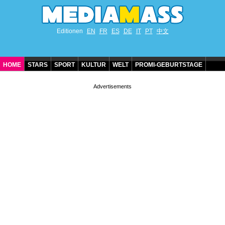
Editionen
EN
FR
ES
DE
IT
PT
中文
HOME
STARS
SPORT
KULTUR
WELT
PROMI-GEBURTSTAGE