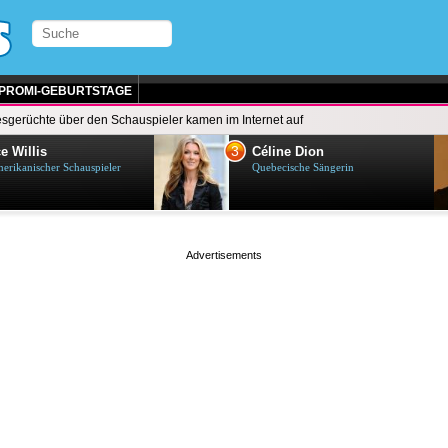
PROMI-GEBURTSTAGE
sgerüchte über den Schauspieler kamen im Internet auf
3
e Willis
Céline Dion
erikanischer Schauspieler
Quebecische Sängerin
page served in 0.001s (0,4)