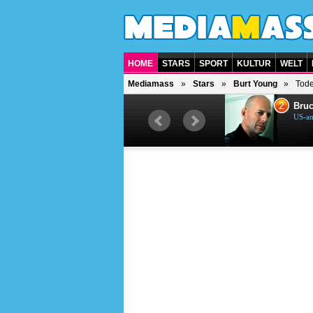
HOME
STARS
SPORT
KULTUR
WELT
Mediamass
Stars
Burt Young
Tode
1
2
Helene Fischer
Bruc
Deutsche Sängerin
US-am