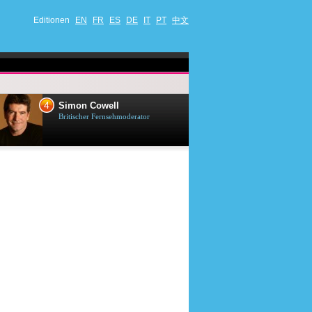
Editionen
EN
FR
ES
DE
IT
PT
中文
4
5
Simon Cowell
Till Lindema
Britischer Fernsehmoderator
Deutscher Sänger,
Schauspieler und 