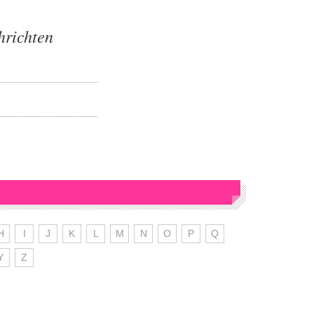
hrichten
H
I
J
K
L
M
N
O
P
Q
Y
Z