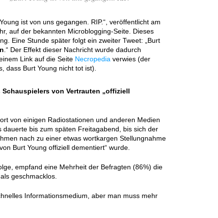
Young ist von uns gegangen. RIP.“, veröffentlicht am
hr, auf der bekannten Microblogging-Seite. Dieses
ng. Eine Stunde später folgt ein zweiter Tweet: „Burt
en
.“ Der Effekt dieser Nachricht wurde dadurch
 einem Link auf die Seite
Necropedia
verwies (der
 dass Burt Young nicht tot ist).
Schauspielers von Vertrauten „offiziell
ofort von einigen Radiostationen und anderen Medien
s dauerte bis zum späten Freitagabend, bis sich der
hmen nach zu einer etwas wortkargen Stellungnahme
on Burt Young offiziell dementiert“ wurde.
lge, empfand eine Mehrheit der Befragten (86%) die
 als geschmacklos.
n schnelles Informationsmedium, aber man muss mehr