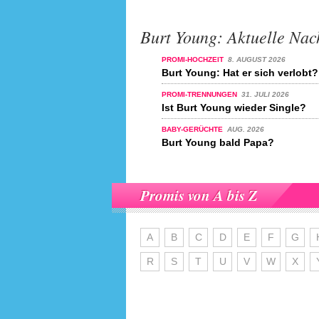
Burt Young: Aktuelle Nac
PROMI-HOCHZEIT
8. AUGUST 2026
Burt Young: Hat er sich verlobt?
PROMI-TRENNUNGEN
31. JULI 2026
Ist Burt Young wieder Single?
BABY-GERÜCHTE
AUG. 2026
Burt Young bald Papa?
Promis von A bis Z
A
B
C
D
E
F
G
R
S
T
U
V
W
X