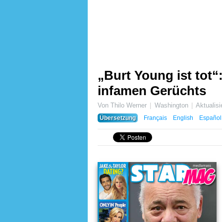
„Burt Young ist tot“
infamen Gerüchts
Von Thilo Werner
Washington
Aktualis
Übersetzung
Français
English
Español