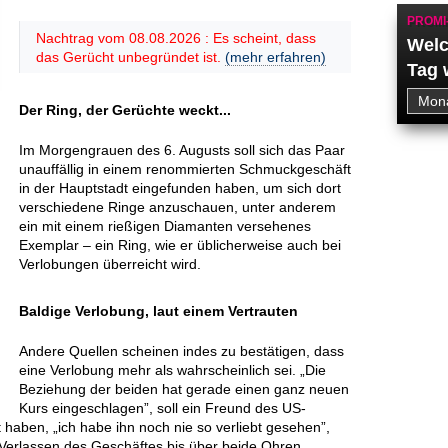
PROMI
Nachtrag vom 08.08.2026 : Es scheint, dass
Welc
das Gerücht unbegründet ist.
(mehr erfahren)
Tag 
Der Ring, der Gerüchte weckt...
Im Morgengrauen des 6. Augusts soll sich das Paar
unauffällig in einem renommierten Schmuckgeschäft
in der Hauptstadt eingefunden haben, um sich dort
verschiedene Ringe anzuschauen, unter anderem
ein mit einem rießigen Diamanten versehenes
Exemplar – ein Ring, wie er üblicherweise auch bei
Verlobungen überreicht wird.
Baldige Verlobung, laut einem Vertrauten
Andere Quellen scheinen indes zu bestätigen, dass
eine Verlobung mehr als wahrscheinlich sei. „Die
Beziehung der beiden hat gerade einen ganz neuen
Kurs eingeschlagen”, soll ein Freund des US-
 haben, „ich habe ihn noch nie so verliebt gesehen”,
 Verlassen des Geschäftes bis über beide Ohren