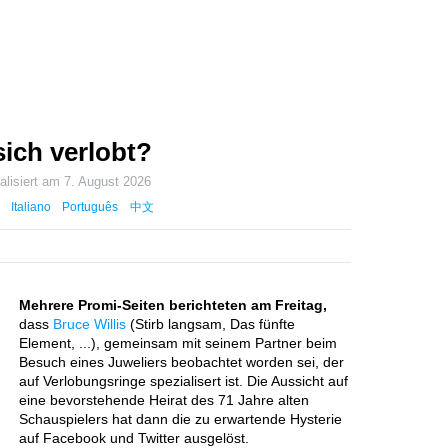
sich verlobt?
alisiert am
7. August 2026
Italiano
Português
中文
Mehrere Promi-Seiten berichteten am Freitag,
dass
Bruce Willis
(Stirb langsam, Das fünfte
Element, ...), gemeinsam mit seinem Partner beim
Besuch eines Juweliers beobachtet worden sei, der
auf Verlobungsringe spezialisert ist. Die Aussicht auf
eine bevorstehende Heirat des 71 Jahre alten
Schauspielers hat dann die zu erwartende Hysterie
auf Facebook und Twitter ausgelöst.