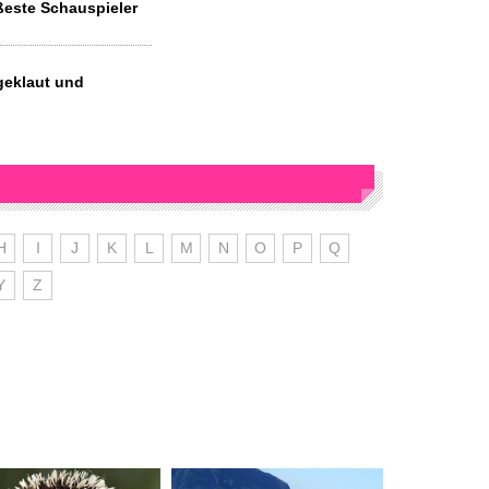
ßeste Schauspieler
geklaut und
H
I
J
K
L
M
N
O
P
Q
Y
Z