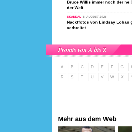
Bruce Willis immer noch der hei
der Welt
SKANDAL
8. AUGUST 2026
Nacktfotos von Lindsay Lohan 
verbreitet
Promis von A bis Z
A
B
C
D
E
F
G
R
S
T
U
V
W
X
Mehr aus dem Web