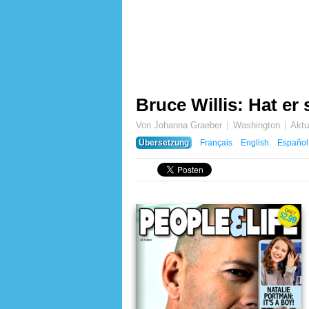
Bruce Willis: Hat er 
Von Johanna Graeber
Washington
Aktu
Übersetzung
Français
English
Español