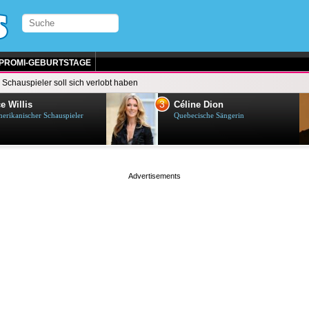
PROMI-GEBURTSTAGE
 Schauspieler soll sich verlobt haben
3
e Willis
Céline Dion
erikanischer Schauspieler
Quebecische Sängerin
page served in 0.001s (0,4)