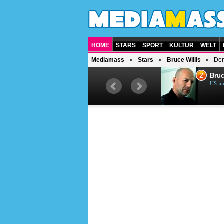
HOME
STARS
SPORT
KULTUR
WELT
Mediamass
Stars
Bruce Willis
Der
1
2
Helene Fischer
Bruc
Deutsche Sängerin
US-am