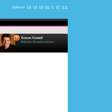
Editionen
EN
FR
ES
DE
IT
PT
中文
4
5
Simon Cowell
Till Lindema
Britischer Fernsehmoderator
Deutscher Sänger,
Schauspieler und 