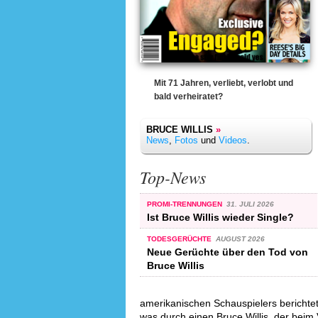
Mit 71 Jahren, verliebt, verlobt und
bald verheiratet?
BRUCE WILLIS
»
News
,
Fotos
und
Videos
.
Top-News
PROMI-TRENNUNGEN
31. JULI 2026
Ist Bruce Willis wieder Single?
TODESGERÜCHTE
AUGUST 2026
Neue Gerüchte über den Tod von
Bruce Willis
amerikanischen Schauspielers berichtet
was durch einen Bruce Willis, der beim