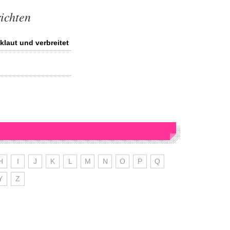
richten
klaut und verbreitet
H
I
J
K
L
M
N
O
P
Q
Y
Z