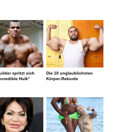
ilder spritzt sich
Die 10 unglaublichsten
ncredible Hulk“
Körper-Rekorde