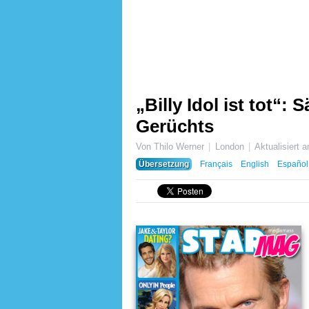
„Billy Idol ist tot“:
Gerüchts
Von Thilo Werner
London
Aktualisiert
Übersetzung
Français
English
Español