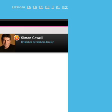
Editionen
EN
FR
ES
DE
IT
PT
中文
4
5
Simon Cowell
Till Lindema
Britischer Fernsehmoderator
Deutscher Sänger,
Schauspieler und 