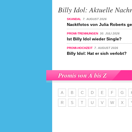
Billy Idol: Aktuelle Nach
SKANDAL
7. AUGUST 2026
Nacktfotos von Julia Roberts ge
PROMI-TRENNUNGEN
30. JULI 2026
Ist Billy Idol wieder Single?
PROMI-HOCHZEIT
7. AUGUST 2026
Billy Idol: Hat er sich verlobt?
Promis von A bis Z
A
B
C
D
E
F
G
R
S
T
U
V
W
X