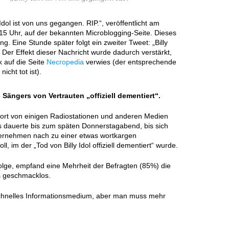
Idol ist von uns gegangen. RIP.“, veröffentlicht am
15 Uhr, auf der bekannten Microblogging-Seite. Dieses
g. Eine Stunde später folgt ein zweiter Tweet: „Billy
“ Der Effekt dieser Nachricht wurde dadurch verstärkt,
k auf die Seite
Necropedia
verwies (der entsprechende
nicht tot ist).
Sängers von Vertrauten „offiziell dementiert“.
ofort von einigen Radiostationen und anderen Medien
Es dauerte bis zum späten Donnerstagabend, bis sich
ernehmen nach zu einer etwas wortkargen
 im der „Tod von Billy Idol offiziell dementiert“ wurde.
lge, empfand eine Mehrheit der Befragten (85%) die
ls geschmacklos.
n schnelles Informationsmedium, aber man muss mehr