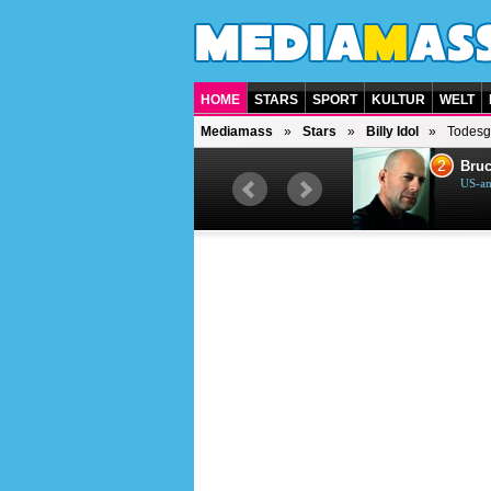
HOME
STARS
SPORT
KULTUR
WELT
Mediamass
Stars
Billy Idol
Todesg
1
2
Helene Fischer
Bruc
Deutsche Sängerin
US-am