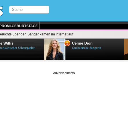
PROMI-GEBURTSTAGE
erüchte über den Sänger kamen im Internet auf
3
e Willis
Céline Dion
erikanischer Schauspieler
Quebecische Sängerin
page served in 0.002s (0,5)