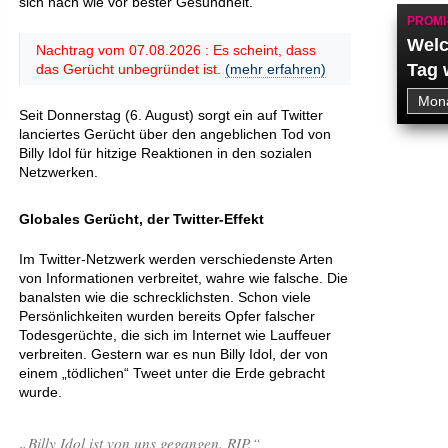
sich nach wie vor bester Gesundheit.
PROMI
Welc
Nachtrag vom 07.08.2026 : Es scheint, dass
Tag 
das Gerücht unbegründet ist.
(mehr erfahren)
Seit Donnerstag (6. August) sorgt ein auf Twitter
lanciertes Gerücht über den angeblichen Tod von
Billy Idol für hitzige Reaktionen in den sozialen
Netzwerken.
Globales Gerücht, der Twitter-Effekt
Im Twitter-Netzwerk werden verschiedenste Arten
von Informationen verbreitet, wahre wie falsche. Die
banalsten wie die schrecklichsten. Schon viele
Persönlichkeiten wurden bereits Opfer falscher
Todesgerüchte, die sich im Internet wie Lauffeuer
verbreiten. Gestern war es nun Billy Idol, der von
einem „tödlichen“ Tweet unter die Erde gebracht
wurde.
„Billy Idol ist von uns gegangen. RIP.“