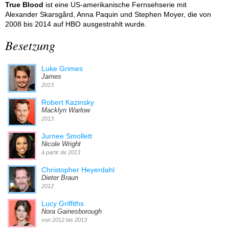
True Blood
ist eine US-amerikanische Fernsehserie mit
Alexander Skarsgård, Anna Paquin und Stephen Moyer, die von
2008 bis 2014 auf HBO ausgestrahlt wurde.
Besetzung
Luke Grimes
James
2013
Robert Kazinsky
Macklyn Warlow
2013
Jurnee Smollett
Nicole Wright
à partir de 2013
Christopher Heyerdahl
Dieter Braun
2012
Lucy Griffiths
Nora Gainesborough
von 2012 bis 2013