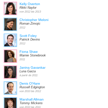
Kelly Overton
Rikki Naylor
von 2012 bis 2013
Christopher Meloni
Roman Zimojic
2012
Scott Foley
Patrick Devins
2012
Fiona Shaw
Marnie Stonebrook
2011
Janina Gavankar
Luna Garza
à partir de 2011
Denis O'Hare
Russell Edgington
von 2010 bis 2012
Marshall Allman
Tommy Mickens
von 2010 bis 2011