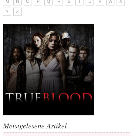
M
N
O
P
Q
R
S
T
U
V
W
X
Y
Z
Meistgelesene Artikel