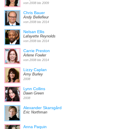
von 2008 bis 2009
Chris Bauer
Andy Bellefleur
von 2008 bis 2014
Nelsan Ellis
Lafayette Reynolds
von 2008 bis 2014
Carrie Preston
Arlene Fowler
von 2008 bis 2014
Lizzy Caplan
Amy Burley
2008
Lynn Collins
Dawn Green
2008
Alexander Skarsgård
Eric Northman
Anna Paquin