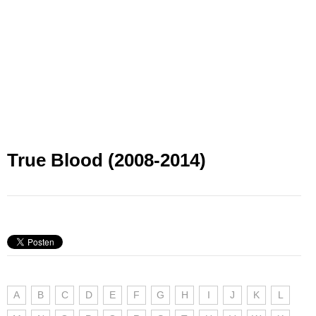
True Blood (2008-2014)
A
B
C
D
E
F
G
H
I
J
K
L