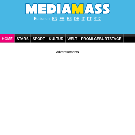
Editionen
EN
FR
ES
DE
IT
PT
中文
HOME
STARS
SPORT
KULTUR
WELT
PROMI-GEBURTSTAGE