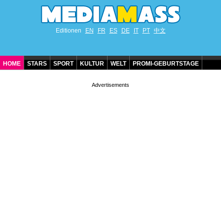
Editionen
EN
FR
ES
DE
IT
PT
中文
HOME
STARS
SPORT
KULTUR
WELT
PROMI-GEBURTSTAGE