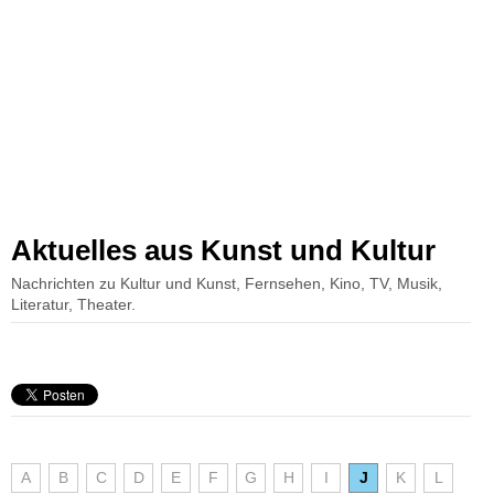
Aktuelles aus Kunst und Kultur
Nachrichten zu Kultur und Kunst, Fernsehen, Kino, TV, Musik,
Literatur, Theater.
A
B
C
D
E
F
G
H
I
J
K
L