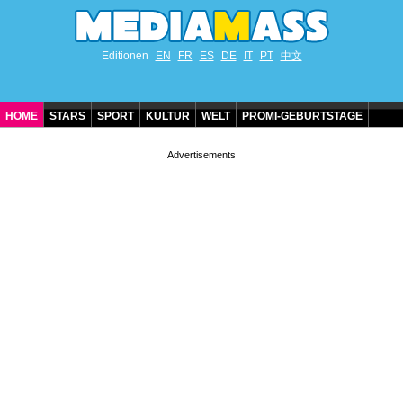
Editionen
EN
FR
ES
DE
IT
PT
中文
HOME
STARS
SPORT
KULTUR
WELT
PROMI-GEBURTSTAGE