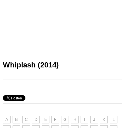
Whiplash (2014)
A
B
C
D
E
F
G
H
I
J
K
L