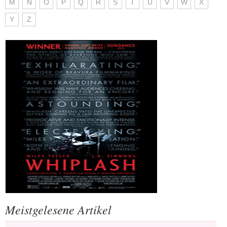
M
N
O
P
Q
R
S
T
U
V
W
X
Y
Z
Meistgelesene Artikel