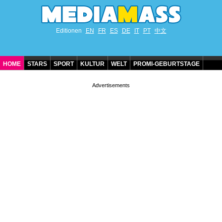
Editionen
EN
FR
ES
DE
IT
PT
中文
HOME
STARS
SPORT
KULTUR
WELT
PROMI-GEBURTSTAGE