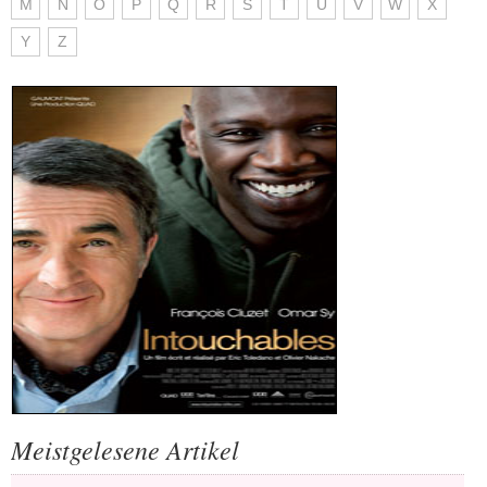
M
N
O
P
Q
R
S
T
U
V
W
X
Y
Z
Meistgelesene Artikel