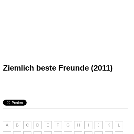
Ziemlich beste Freunde (2011)
A
B
C
D
E
F
G
H
I
J
K
L