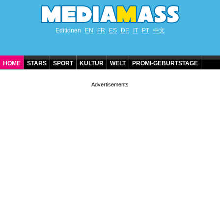
Editionen
EN
FR
ES
DE
IT
PT
中文
HOME
STARS
SPORT
KULTUR
WELT
PROMI-GEBURTSTAGE