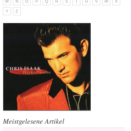
M
N
O
P
Q
R
S
T
U
V
W
X
Y
Z
Meistgelesene Artikel