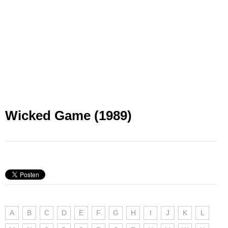
Wicked Game (1989)
A
B
C
D
E
F
G
H
I
J
K
L