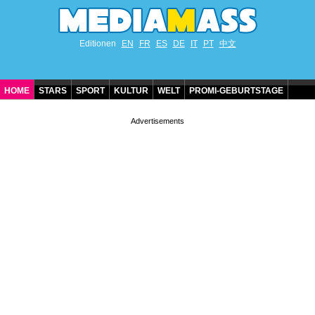
Editionen
EN
FR
ES
DE
IT
PT
中文
HOME
STARS
SPORT
KULTUR
WELT
PROMI-GEBURTSTAGE