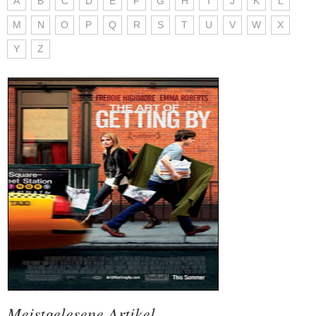
A
B
C
D
E
F
G
H
I
J
K
L
M
N
O
P
Q
R
S
T
U
V
W
X
Y
Z
Meistgelesene Artikel