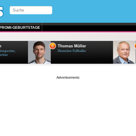
PROMI-GEBURTSTAGE
7
mas Müller
Terence Hill
cher Fußballer
Italienischer Schauspieler
page served in 0.001s (0,4)