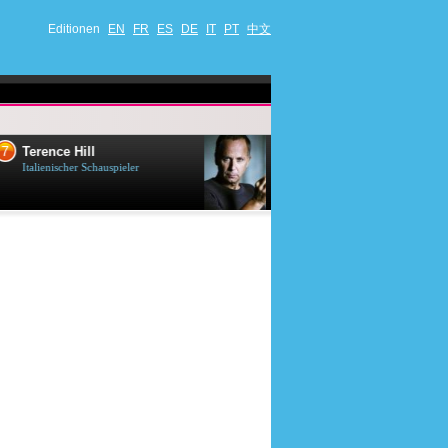
Editionen
EN
FR
ES
DE
IT
PT
中文
8
9
Fabrice Luchini
Jean-Claude
Französischer Schauspieler
Belgischer Schaus