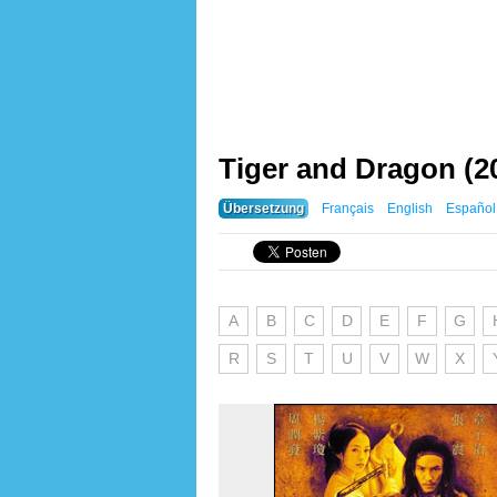
Tiger and Dragon (2
Übersetzung
Français
English
Español
A
B
C
D
E
F
G
R
S
T
U
V
W
X