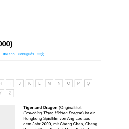
000)
Italiano
Português
中文
H
I
J
K
L
M
N
O
P
Q
Y
Z
Tiger and Dragon
(Originaltitel:
Crouching Tiger, Hidden Dragon
) ist ein
Hongkong Spielfilm von Ang Lee aus
dem Jahr 2000, mit Chang Chen, Cheng