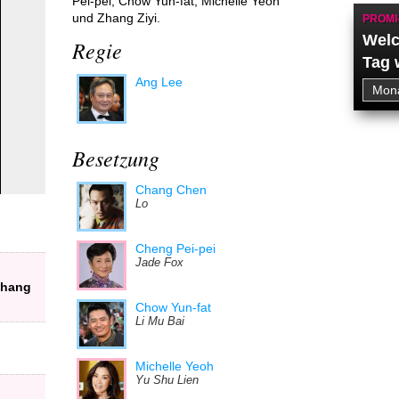
Pei-pei, Chow Yun-fat, Michelle Yeoh
und Zhang Ziyi.
PROMI
Welc
Regie
Tag 
Ang Lee
Besetzung
Chang Chen
Lo
Cheng Pei-pei
Jade Fox
Chang
Chow Yun-fat
Li Mu Bai
Michelle Yeoh
Yu Shu Lien