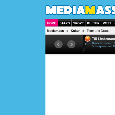
HOME
STARS
SPORT
KULTUR
WELT
Mediamass
Kultur
Tiger and Dragon
5
6
Till Lindemann
Tho
Deutscher Sänger, Songwriter,
Deuts
Schauspieler und Dichter