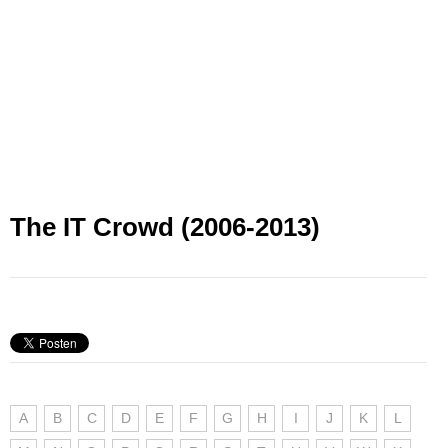
The IT Crowd (2006-2013)
A
B
C
D
E
F
G
H
I
J
K
L