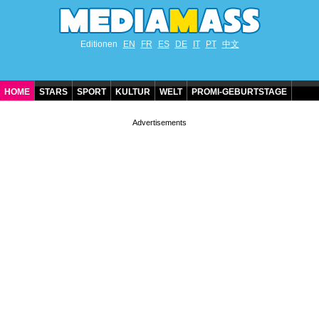
Editionen
EN
FR
ES
DE
IT
PT
中文
HOME
STARS
SPORT
KULTUR
WELT
PROMI-GEBURTSTAGE