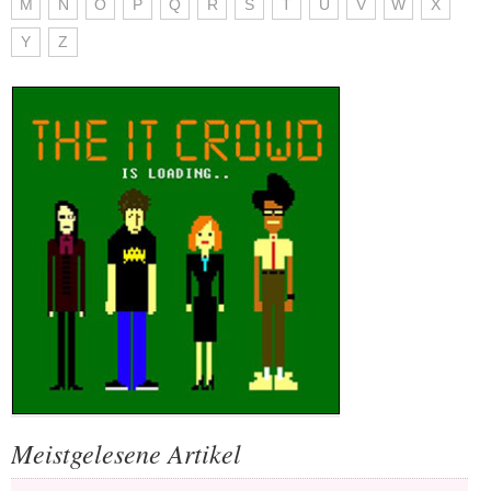
M
N
O
P
Q
R
S
T
U
V
W
X
Y
Z
Meistgelesene Artikel