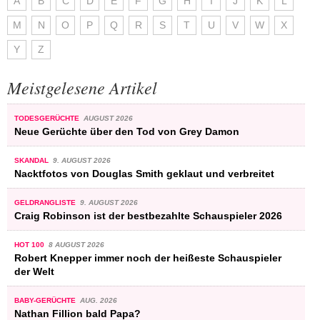
A
B
C
D
E
F
G
H
I
J
K
L
M
N
O
P
Q
R
S
T
U
V
W
X
Y
Z
Meistgelesene Artikel
TODESGERÜCHTE
AUGUST 2026
Neue Gerüchte über den Tod von Grey Damon
SKANDAL
9. AUGUST 2026
Nacktfotos von Douglas Smith geklaut und verbreitet
GELDRANGLISTE
9. AUGUST 2026
Craig Robinson ist der bestbezahlte Schauspieler 2026
HOT 100
8 AUGUST 2026
Robert Knepper immer noch der heißeste Schauspieler
der Welt
BABY-GERÜCHTE
AUG. 2026
Nathan Fillion bald Papa?