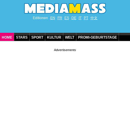
Editionen
EN
FR
ES
DE
IT
PT
中文
HOME
STARS
SPORT
KULTUR
WELT
PROMI-GEBURTSTAGE