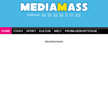
Editionen
EN
FR
ES
DE
IT
PT
中文
HOME
STARS
SPORT
KULTUR
WELT
PROMI-GEBURTSTAGE