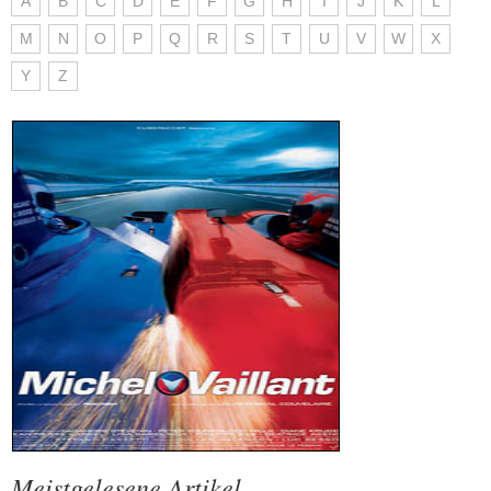
A
B
C
D
E
F
G
H
I
J
K
L
M
N
O
P
Q
R
S
T
U
V
W
X
Y
Z
Meistgelesene Artikel