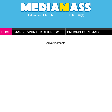
Editionen
EN
FR
ES
DE
IT
PT
中文
HOME
STARS
SPORT
KULTUR
WELT
PROMI-GEBURTSTAGE