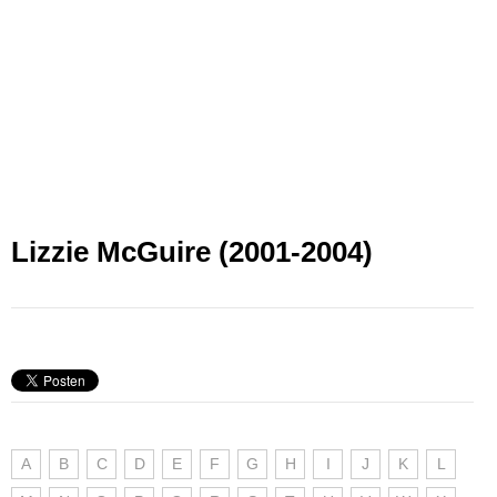
Lizzie McGuire (2001-2004)
A
B
C
D
E
F
G
H
I
J
K
L