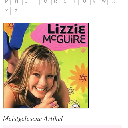
M
N
O
P
Q
R
S
T
U
V
W
X
Y
Z
Meistgelesene Artikel