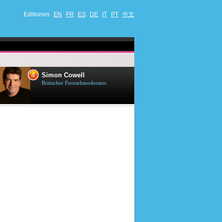
Editionen
EN
FR
ES
DE
IT
PT
中文
4
5
Simon Cowell
Till Lindema
Britischer Fernsehmoderator
Deutscher Sänger,
Schauspieler und 