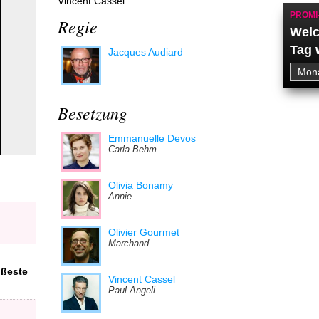
Vincent Cassel.
PROMI
Regie
Welc
Tag 
Jacques Audiard
Besetzung
Emmanuelle Devos
Carla Behm
Olivia Bonamy
Annie
Olivier Gourmet
Marchand
ißeste
Vincent Cassel
Paul Angeli