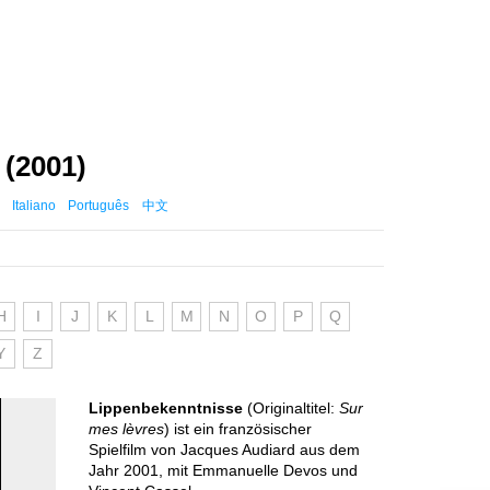
(2001)
Italiano
Português
中文
H
I
J
K
L
M
N
O
P
Q
Y
Z
Lippenbekenntnisse
(Originaltitel:
Sur
mes lèvres
) ist ein französischer
Spielfilm von Jacques Audiard aus dem
Jahr 2001, mit Emmanuelle Devos und