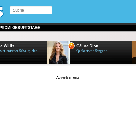
PROMI-GEBURTSTAGE
e
3
e Willis
Céline Dion
erikanischer Schauspieler
Quebecische Sängerin
page served in 0.002s (0,4)