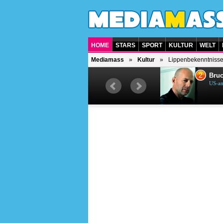
HOME
STARS
SPORT
KULTUR
WELT
Mediamass
Kultur
Lippenbekenntniss
1
2
Helene Fischer
Bruc
Deutsche Sängerin
US-am