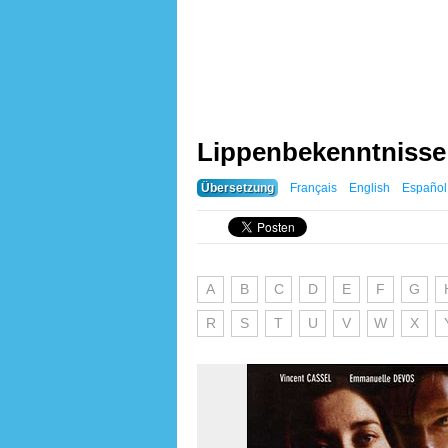
Lippenbekenntnisse 
Übersetzung
Français
English
Español
A
B
C
D
E
F
G
R
S
T
U
V
W
X