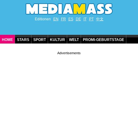
Editionen
EN
FR
ES
DE
IT
PT
中文
HOME
STARS
SPORT
KULTUR
WELT
PROMI-GEBURTSTAGE