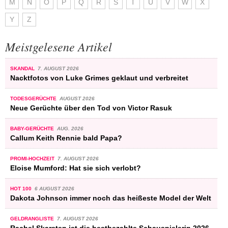
M
N
O
P
Q
R
S
T
U
V
W
X
Y
Z
Meistgelesene Artikel
SKANDAL
7. AUGUST 2026
Nacktfotos von Luke Grimes geklaut und verbreitet
TODESGERÜCHTE
AUGUST 2026
Neue Gerüchte über den Tod von Victor Rasuk
BABY-GERÜCHTE
AUG. 2026
Callum Keith Rennie bald Papa?
PROMI-HOCHZEIT
7. AUGUST 2026
Eloise Mumford: Hat sie sich verlobt?
HOT 100
6 AUGUST 2026
Dakota Johnson immer noch das heißeste Model der Welt
GELDRANGLISTE
7. AUGUST 2026
Rachel Skarsten ist die bestbezahlte Schauspielerin 2026