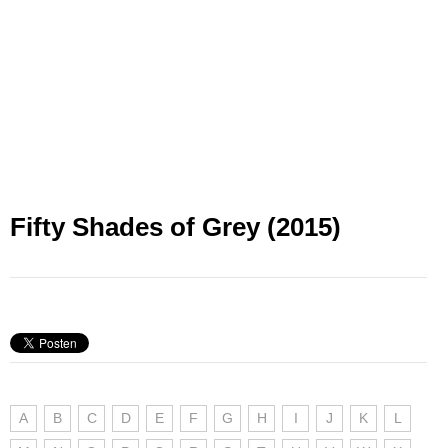
Fifty Shades of Grey (2015)
A
B
C
D
E
F
G
H
I
J
K
L