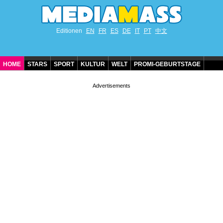
Editionen
EN
FR
ES
DE
IT
PT
中文
HOME
STARS
SPORT
KULTUR
WELT
PROMI-GEBURTSTAGE