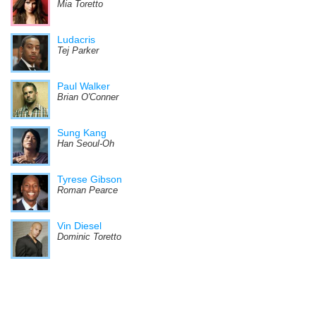
Mia Toretto
Ludacris
Tej Parker
Paul Walker
Brian O'Conner
Sung Kang
Han Seoul-Oh
Tyrese Gibson
Roman Pearce
Vin Diesel
Dominic Toretto