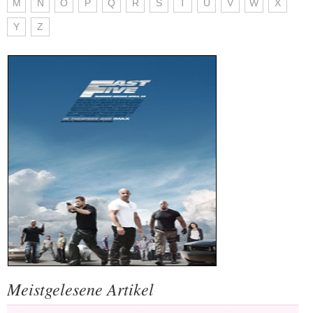
M
N
O
P
Q
R
S
T
U
V
W
X
Y
Z
Meistgelesene Artikel