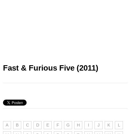
Fast & Furious Five (2011)
A
B
C
D
E
F
G
H
I
J
K
L