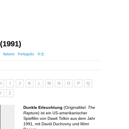
(1991)
Italiano
Português
中文
H
I
J
K
L
M
N
O
P
Q
Y
Z
Dunkle Erleuchtung
(Originaltitel:
The
Rapture
) ist ein US-amerikanischer
Spielfilm von Dawit Tolkin aus dem Jahr
1991, mit David Duchovny und Mimi