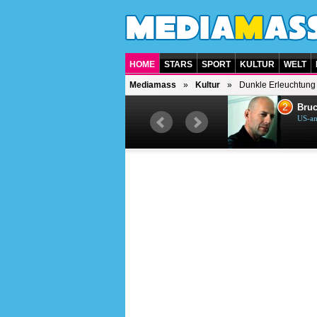
HOME
STARS
SPORT
KULTUR
WELT
Mediamass
Kultur
Dunkle Erleuchtung
1
2
Helene Fischer
Bruc
Deutsche Sängerin
US-am