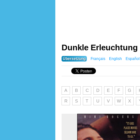
Dunkle Erleuchtung 
Übersetzung
Français
English
Español
A
B
C
D
E
F
G
R
S
T
U
V
W
X