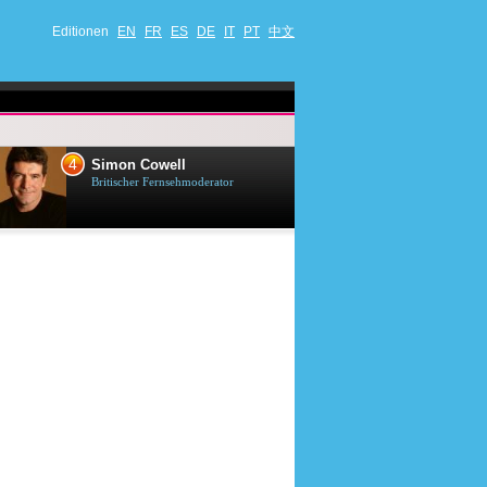
Editionen
EN
FR
ES
DE
IT
PT
中文
4
5
Simon Cowell
Till Lindema
Britischer Fernsehmoderator
Deutscher Sänger,
Schauspieler und 