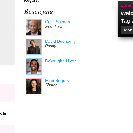
Rogers.
PROMI
Besetzung
Welc
Tag 
Colin Salmon
Jean Paul
David Duchovny
Randy
DeVaughn Nixon
Mimi Rogers
Sharon
olin