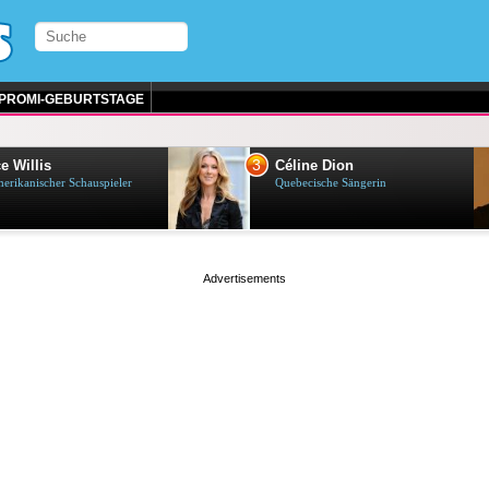
PROMI-GEBURTSTAGE
3
e Willis
Céline Dion
erikanischer Schauspieler
Quebecische Sängerin
page served in 0.001s (0,4)